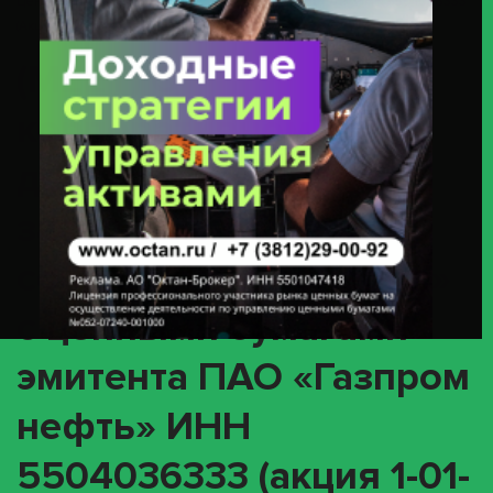
Ценными Бумагами Эмитента ПАО «Газпром Нефть» ИНН 5504036333
(акция 1-01-00146-A / ISIN RU0009062467)
(MEET) О
корпоративном
действии «Годовое
заседание общего
собрания акционеров»
с ценными бумагами
эмитента ПАО «Газпром
нефть» ИНН
5504036333 (акция 1-01-