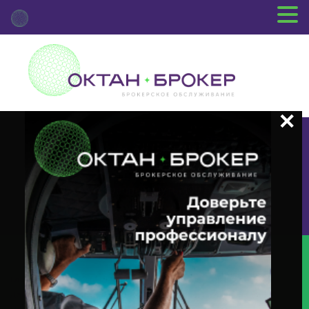
+7 (3812) 29-00-92
г.Омск ул.Красный Путь, 109 оф.510
Главная
Новости Депозитария
(MEET) О Корпоративном
Действии «Годовое Заседание Общего Собрания Акционеров» С