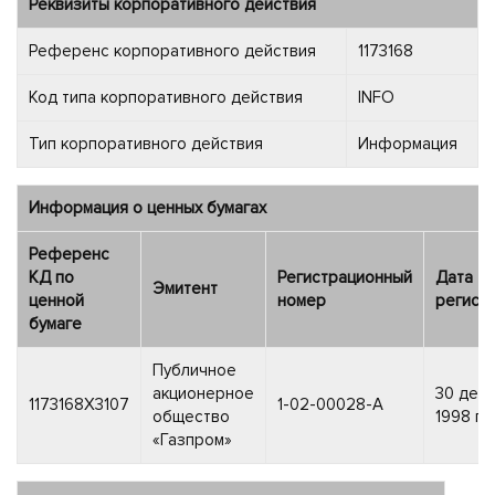
Реквизиты корпоративного действия
Референс корпоративного действия
1173168
Код типа корпоративного действия
INFO
Тип корпоративного действия
Информация
Информация о ценных бумагах
Референс
КД по
Регистрационный
Дата
Эмитент
ценной
номер
регист
бумаге
Публичное
акционерное
30 дек
1173168X3107
1-02-00028-A
общество
1998 г.
«Газпром»