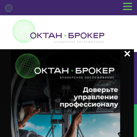
+7 (3812) 29-00-92
г.Омск ул.Красный Путь, 109 оф.510
Главная
Новости Депозитария
(INFO) О Корпоративном
Действии «Информация» С Ценными Бумагами Эмитента ПАО