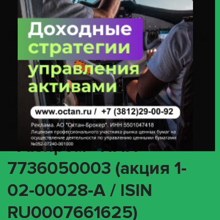
«Газпром» ИНН 7736050003 (акция 1-02-00028-A / ISIN
RU0007661625)
(INFO) О корпоративном
действии
«Информация» с
ценными бумагами
эмитента ПАО
«Газпром» ИНН
7736050003 (акция 1-
02-00028-A / ISIN
RU0007661625)