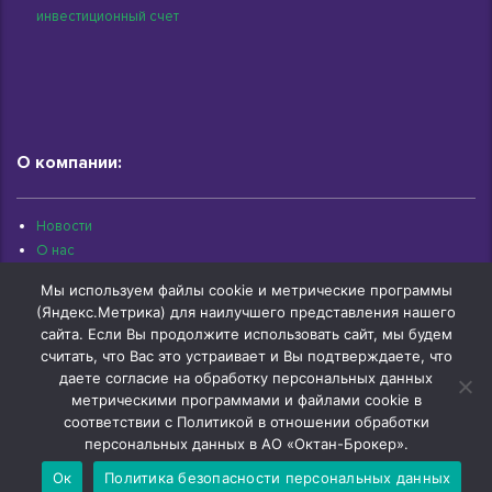
инвестиционный счет
О компании:
Новости
О нас
Раскрытие информации
Мы используем файлы cookie и метрические программы
Контакты
(Яндекс.Метрика) для наилучшего представления нашего
Архив документов
сайта. Если Вы продолжите использовать сайт, мы будем
считать, что Вас это устраивает и Вы подтверждаете, что
даете согласие на обработку персональных данных
метрическими программами и файлами cookie в
соответствии с Политикой в отношении обработки
© 1997-2026 «Октан-Брокер» | г.Омск, ул.Красный Путь, 109 оф.510 |
+7 (3812) 29-00-92
персональных данных в АО «Октан-Брокер».
Ок
Политика безопасности персональных данных