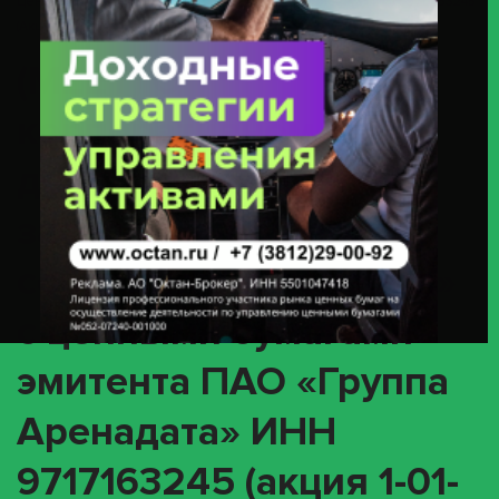
Ценными Бумагами Эмитента ПАО «Группа Аренадата» ИНН 9717163245
(акция 1-01-87685-H / ISIN RU000A108ZR8)
(MEET) О
корпоративном
действии «Годовое
заседание общего
собрания акционеров»
с ценными бумагами
эмитента ПАО «Группа
Аренадата» ИНН
9717163245 (акция 1-01-