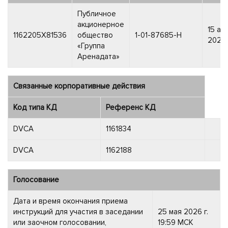
Публичное
акционерное
15 ап
1162205X81536
общество
1-01-87685-H
2024 
«Группа
Аренадата»
Связанные корпоративные действия
Код типа КД
Референс КД
DVCA
1161834
DVCA
1162188
Голосование
Дата и время окончания приема
инструкций для участия в заседании
25 мая 2026 г.
или заочном голосовании,
19:59 МСК