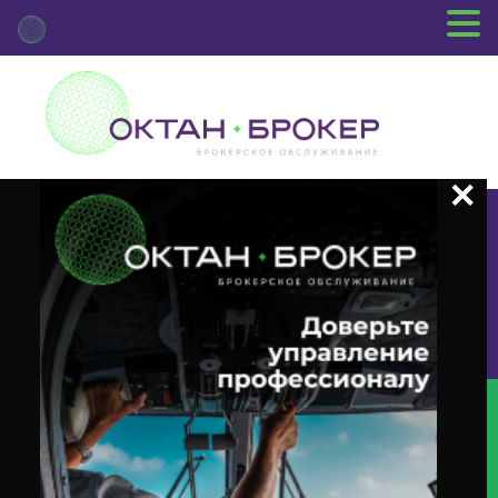
+7 (3812) 29-00-92
г.Омск ул.Красный Путь, 109 оф.510
Главная
Новости Депозитария
(MEET) О Корпоративном
Действии «Годовое Заседание Общего Собрания Акционеров» С