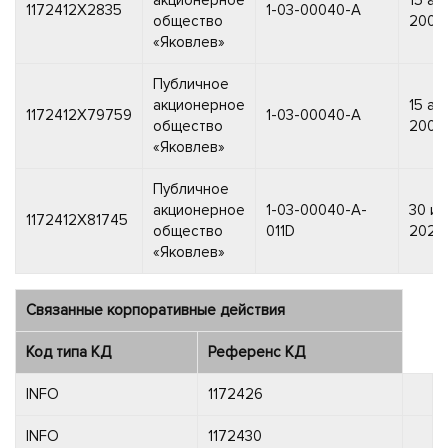
1172412X2835
1-03-00040-A
общество
2002 
«Яковлев»
Публичное
акционерное
15 ав
1172412X79759
1-03-00040-A
общество
2002 
«Яковлев»
Публичное
акционерное
1-03-00040-A-
30 и
1172412X81745
общество
011D
2024 
«Яковлев»
Связанные корпоративные действия
Код типа КД
Референс КД
INFO
1172426
INFO
1172430