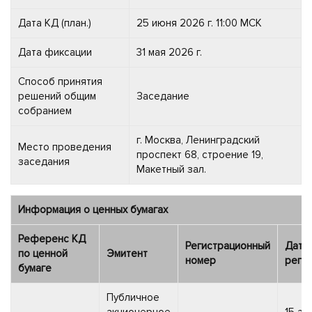
Дата КД (план.)
25 июня 2026 г. 11:00 МСК
Дата фиксации
31 мая 2026 г.
Способ принятия
решений общим
Заседание
собранием
г. Москва, Ленинградский
Место проведения
проспект 68, строение 19,
заседания
Макетный зал.
Информация о ценных бумагах
Референс КД
Регистрационный
Дата
по ценной
Эмитент
номер
реги
бумаге
Публичное
акционерное
15 ав