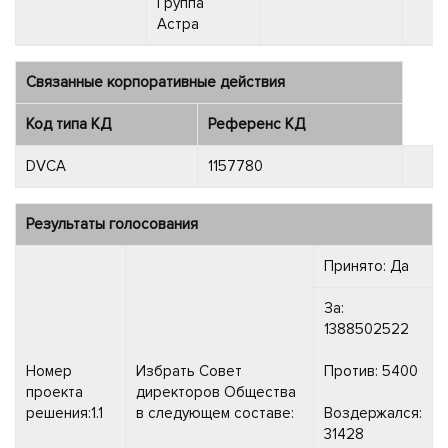
Группа
Астра
Связанные корпоративные действия
Код типа КД
Референс КД
DVCA
1157780
Результаты голосования
Принято: Да
За:
1388502522
Номер
Избрать Совет
Против: 5400
проекта
директоров Общества
решения:1.1
в следующем составе:
Воздержался:
31428