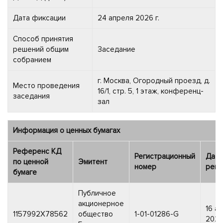
Дата фиксации
24 апреля 2026 г.
Способ принятия
решений общим
Заседание
собранием
г. Москва, Огородный проезд, д.
Место проведения
16/1, стр. 5, 1 этаж, конференц-
заседания
зал
Информация о ценных бумагах
Референс КД
Регистрационный
Дата
по ценной
Эмитент
номер
реги
бумаге
Публичное
акционерное
16 а
1157992X78562
общество
1-01-01286-G
2021 