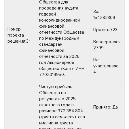
Общества для
проведения аудита
За:
годовой
154282309
консолидированной
финансовой
Номер
Против: 723
отчетности Общества
проекта
по Международным
решения:3.1
Воздержался:
стандартам
2799
финансовой
отчетности за 2026
Не
год Акционерное
участвовало:
общество «Кэпт», ИНН
4
7702019950.
Чистую прибыль
Общества по
результатам 2025
отчетного года в
Принято: Да
размере 372 384 804
(триста семьдесят два
миллиона триста
восемьдесят четыре