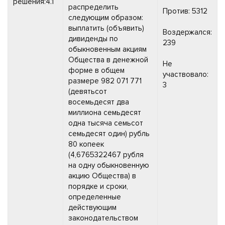
решения:4.1
распределить
Против: 5312
следующим образом:
выплатить (объявить)
Воздержался:
дивиденды по
239
обыкновенным акциям
Общества в денежной
Не
форме в общем
участвовало:
размере 982 071 771
3
(девятьсот
восемьдесят два
миллиона семьдесят
одна тысяча семьсот
семьдесят один) рубль
80 копеек
(4,6765322467 рубля
на одну обыкновенную
акцию Общества) в
порядке и сроки,
определенные
действующим
законодательством