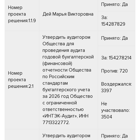
Принято: Да
Номер
проекта
Дей Марья Викторовна
За:
решения:1.1.9
154287829
Утвердить аудитором
Принято: Да
Общества для
проведения аудита
годовой бухгалтерской
За: 154278214
(финансовой)
отчетности Общества
Против: 720
Номер
по Российским
проекта
стандартам
Воздержался:
решения:2.1
бухгалтерского учета
3397
за 2026 год Общество
с ограниченной
Не
ответственностью
участвовало:
«ИНТЭК-Аудит», ИНН
3504
7713322772.
Утвердить аудитором
Принято: Да