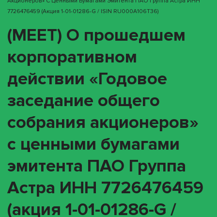
Акционеров» С Ценными Бумагами Эмитента ПАО Группа Астра ИНН
7726476459 (акция 1-01-01286-G / ISIN RU000A106T36)
(MEET) О прошедшем
корпоративном
действии «Годовое
заседание общего
собрания акционеров»
с ценными бумагами
эмитента ПАО Группа
Астра ИНН 7726476459
(акция 1-01-01286-G /