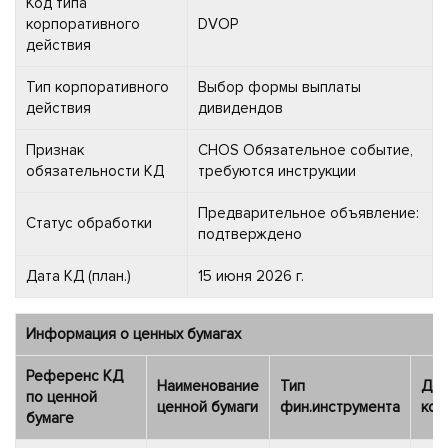
Код типа
корпоративного
DVOP
действия
Тип корпоративного
Выбор формы выплаты
действия
дивидендов
Признак
CHOS Обязательное событие,
обязательности КД
требуются инструкции
Предварительное объявление:
Статус обработки
подтверждено
Дата КД (план.)
15 июня 2026 г.
Информация о ценных бумагах
Референс КД
Наименование
Тип
Деп
по ценной
ценной бумаги
фин.инструмента
код
бумаге