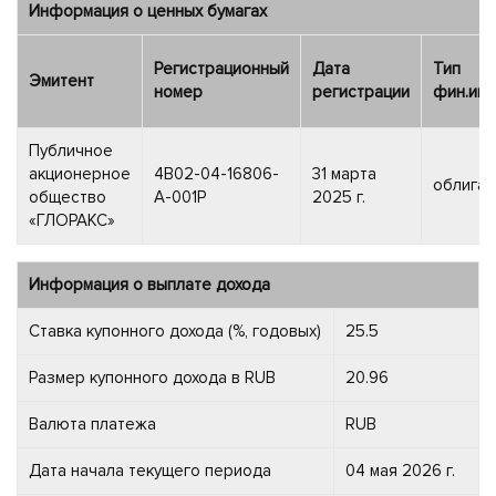
Информация о ценных бумагах
Регистрационный
Дата
Тип
Эмитент
номер
регистрации
фин.инс
Публичное
акционерное
4B02-04-16806-
31 марта
облигац
общество
A-001P
2025 г.
«ГЛОРАКС»
Информация о выплате дохода
Ставка купонного дохода (%, годовых)
25.5
Размер купонного дохода в RUB
20.96
Валюта платежа
RUB
Дата начала текущего периода
04 мая 2026 г.