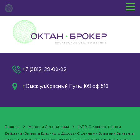
+7 (3812) 29-00-92
г.Омск ул.Красный Путь, 109 оф.510
Главная
Новости Депозитария
(INTR) О Корпоративном
Действии «Выплата Купонного Дохода» С Ценными Бумагами Эмитента