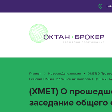
644
Главная
Новости Депозитария
(XMET) О Проше
Решений Общим Собранием Акционеров» С Ценными Бума
(XMET) О прошедш
заседание общего 