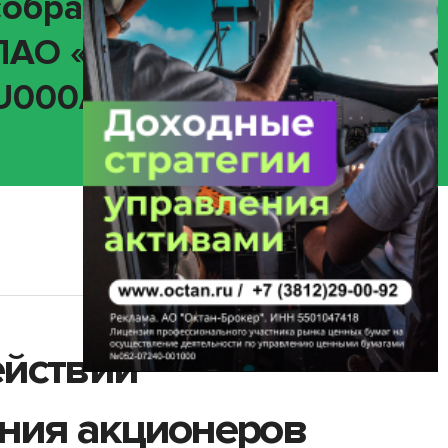
собранием
ПАО «Фикс Прайс»
RU000A10B5G8)
ействии
ания акционеров