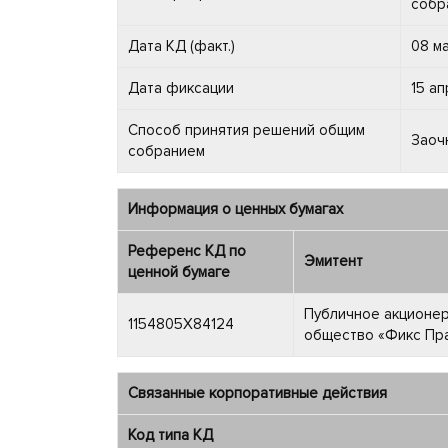
собр
Дата КД (факт.)
08 ма
Дата фиксации
15 ап
Способ принятия решений общим
Заоч
собранием
Информация о ценных бумагах
Референс КД по
Эмитент
ценной бумаге
Публичное акционе
1154805X84124
общество «Фикс Пр
Связанные корпоративные действия
Код типа КД