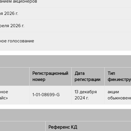
анием акционеров
я 2026 г.
реля 2026 г.
ное голосование
Регистрационный
Дата
Тип
номер
регистрации
фин.инстру
рное
13 декабря
акции
1-01-08699-G
айс»
2024 г.
обыкновен
Референс КД