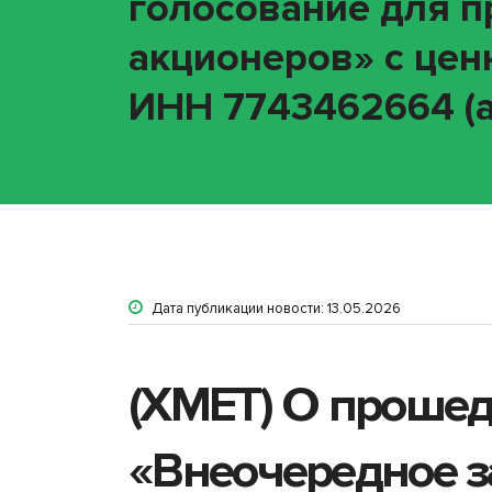
голосование для 
акционеров» с цен
ИНН 7743462664 (а
Дата публикации новости: 13.05.2026
(XMET) О проше
«Внеочередное з