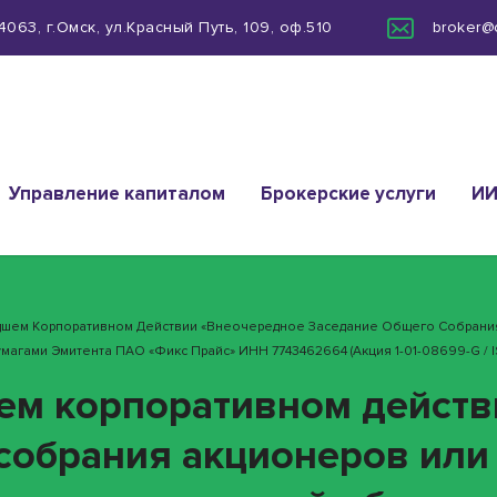
063, г.Омск, ул.Красный Путь, 109, оф.510
broker@
Управление капиталом
Брокерские услуги
И
дшем Корпоративном Действии «Внеочередное Заседание Общего Собрани
гами Эмитента ПАО «Фикс Прайс» ИНН 7743462664 (акция 1-01-08699-G / 
ем корпоративном действ
собрания акционеров или