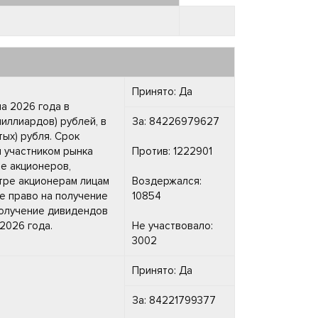
Принято: Да
а 2026 года в
иллиардов) рублей, в
За: 84226979627
ых) рубля. Срок
 участником рынка
Против: 1222901
е акционеров,
стре акционерам лицам
Воздержался:
ие право на получение
10854
получение дивидендов
2026 года.
Не участвовало:
3002
Принято: Да
За: 84221799377