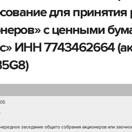
осование для приняти
неров» с ценными бум
» ИНН 7743462664 (ак
B5G8)
805
T
чередное заседание общего собрания акционеров или заочно