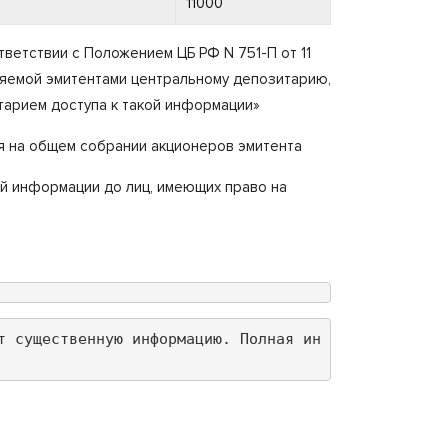
11000
етствии с Положением ЦБ РФ N 751-П от 11
ляемой эмитентами центральному депозитарию,
тарием доступа к такой информации»
ия на общем собрании акционеров эмитента
й информации до лиц, имеющих право на
т существенную информацию. Полная ин