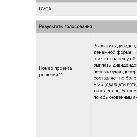
DVCA
Результаты голосования
Выплатить дивиденд
денежной форме. На
расчете на одну об
выплаты дивидендо
Номер проекта
ценных бумаг довер
решения:1.1
составляет не боле
– 25 (двадцати пят
дивидендов. Устано
по обыкновенным ак