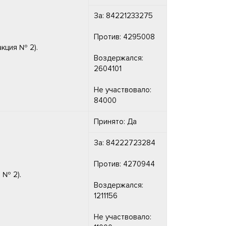
За: 84221233275
Против: 4295008
кция № 2).
Воздержался:
2604101
Не участвовало:
84000
Принято: Да
За: 84222723284
Против: 4270944
 № 2).
Воздержался:
1211156
Не участвовало: