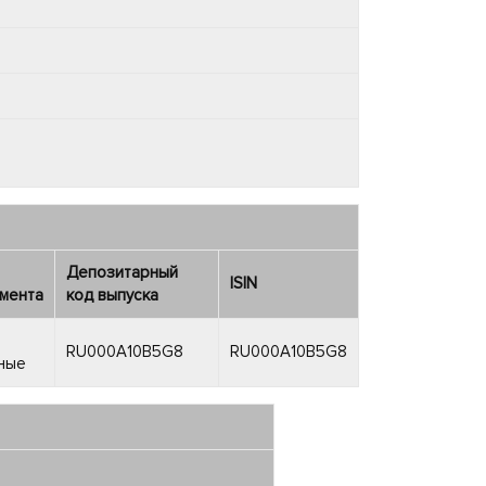
Депозитарный
ISIN
мента
код выпуска
RU000A10B5G8
RU000A10B5G8
ные