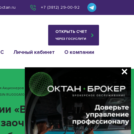
octan.ru
+7 (3812) 29-00-92
ОТКРЫТЬ СЧЕТ
ЧЕРЕЗ ГОСУСЛУГИ
ИС
Личный кабинет
О компании
я Акционеров Или Заочное Голосование Для Принятия
ISIN RU000A10B5G8)
ии «Внеочередное
 заочное