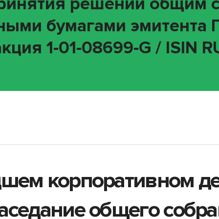
принятия решений общим 
ными бумагами эмитента 
кция 1-01-08699-G / ISIN 
дшем корпоративном д
аседание общего собр