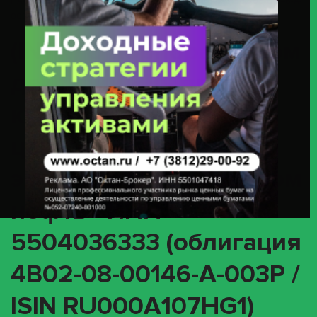
ПАО «Газпром Нефть» ИНН 5504036333 (облигация 4B02-08-00146-A-
003P / ISIN RU000A107HG1)
(INTR) О корпоративном
действии «Выплата
купонного дохода» с
ценными бумагами
эмитента ПАО «Газпром
нефть» ИНН
5504036333 (облигация
4B02-08-00146-A-003P /
ISIN RU000A107HG1)