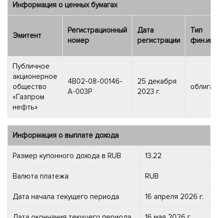
Информация о ценных бумагах
Регистрационный
Дата
Тип
Эмитент
номер
регистрации
фин.инс
Публичное
акционерное
4B02-08-00146-
25 декабря
общество
облигац
A-003P
2023 г.
«Газпром
нефть»
Информация о выплате дохода
Размер купонного дохода в RUB
13.22
Валюта платежа
RUB
Дата начала текущего периода
16 апреля 2026 г.
Дата окончания текущего периода
16 мая 2026 г.