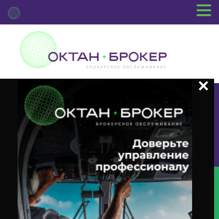
+7 (3812) 29-00-92
г.Омск ул.Красный Путь, 109 оф.510
Главная
Новости Депозитария
(INTR) О Корпоративном
Действии «Выплата Купонного Дохода» С Ценными Бумагами Эмитента