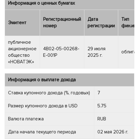
Информация о ценных бумагах
Регистрационный
Дата
Тип
Эмитент
номер
регистрации
фин.инс
публичное
акционерное
4B02-05-00268-
29 июля
облигац
общество
E-001P
2025 г.
«НОВАТЭК»
Информация о выплате дохода
Ставка купонного дохода (%, годовых)
7
Размер купонного дохода в USD
5.75
Валюта платежа
RUB
Дата начала текущего периода
02 мая 2026 г.