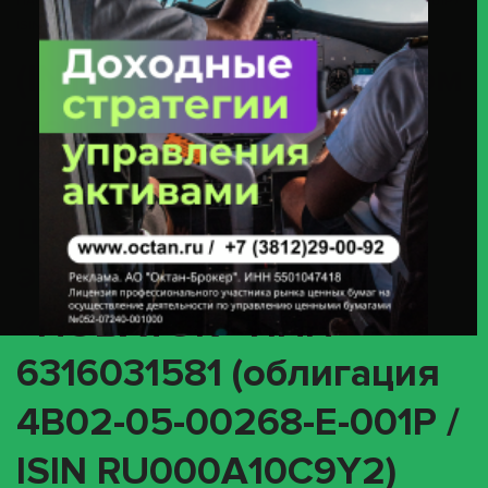
ПАО «НОВАТЭК» ИНН 6316031581 (облигация 4B02-05-00268-E-001P /
ISIN RU000A10C9Y2)
(INTR) О корпоративном
действии «Выплата
купонного дохода» с
ценными бумагами
эмитента ПАО
«НОВАТЭК» ИНН
6316031581 (облигация
4B02-05-00268-E-001P /
ISIN RU000A10C9Y2)