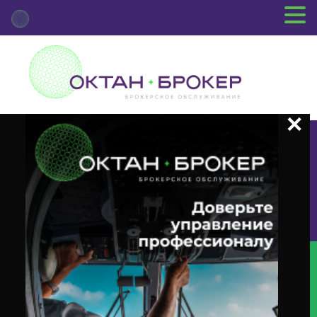
+7 (3812) 29-00-92
г.Омск ул.Красный Путь, 109 оф.510
Главная
Новости Депозитария
(INTR) О Корпоративном
Действии «Выплата Купонного Дохода» С Ценными Бумагами Эмитента