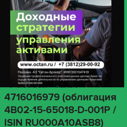
ПАО «Россети» ИНН 4716016979 (облигация 4B02-15-65018-D-001P /
ISIN RU000A10ASB8)
(INTR) О корпоративном
действии «Выплата
купонного дохода» с
ценными бумагами
эмитента ПАО
«Россети» ИНН
4716016979 (облигация
4B02-15-65018-D-001P /
ISIN RU000A10ASB8)