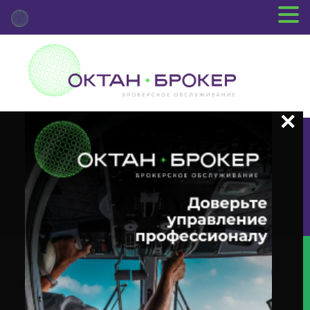
+7 (3812) 29-00-92
г.Омск ул.Красный Путь, 109 оф.510
Главная
Новости Депозитария
(INTR) О Корпоративном
Действии «Выплата Купонного Дохода» С Ценными Бумагами Эмитента