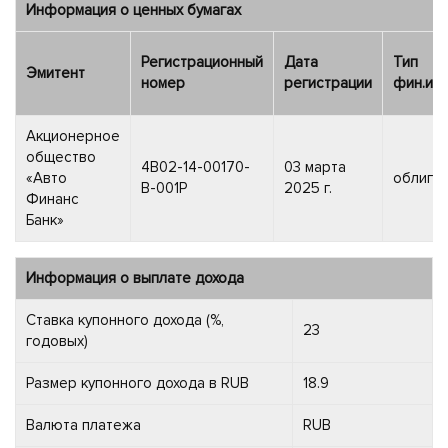
Информация о ценных бумагах
Регистрационный
Дата
Тип
Эмитент
номер
регистрации
фин.ин
Акционерное
общество
4B02-14-00170-
03 марта
«Авто
облига
B-001P
2025 г.
Финанс
Банк»
Информация о выплате дохода
Ставка купонного дохода (%,
23
годовых)
Размер купонного дохода в RUB
18.9
Валюта платежа
RUB