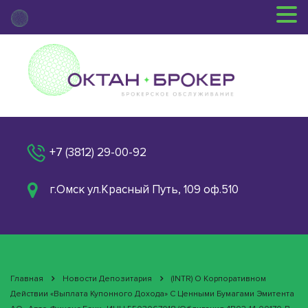
+7 (3812) 29-00-92
г.Омск ул.Красный Путь, 109 оф.510
Главная
Новости Депозитария
(INTR) О Корпоративном
Действии «Выплата Купонного Дохода» С Ценными Бумагами Эмитента