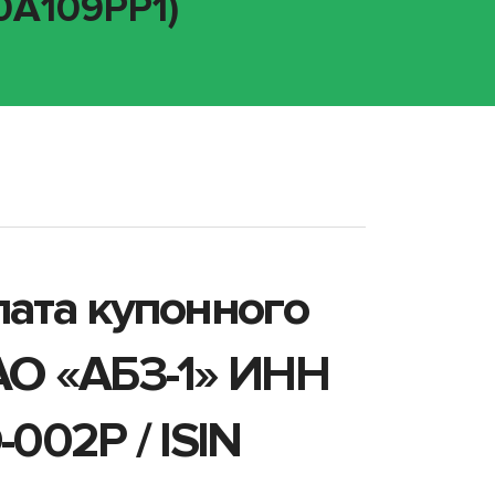
0A109PP1)
лата купонного
АО «АБЗ-1» ИНН
002P / ISIN