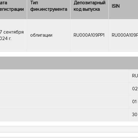
ата
Тип
Депозитарный
ISIN
егистрации
фин.инструмента
код выпуска
7 сентября
облигации
RU000A109PP1
RU000A109P
024 г.
RU
02
01
30