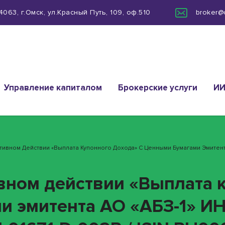
063, г.Омск, ул.Красный Путь, 109, оф.510
broker@
Управление капиталом
Брокерские услуги
И
ативном Действии «Выплата Купонного Дохода» С Ценными Бумагами Эмитент
ивном действии «Выплата 
и эмитента АО «АБЗ-1» И