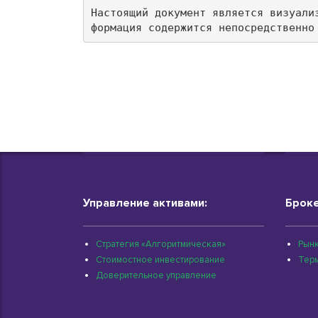
Настоящий документ является визуали
формация содержится непосредственно
Управление активами:
Броке
Стратегия «Алгоритмическая»
Рынк
Стоимостное инвестирование
Тер
Доверительное управление