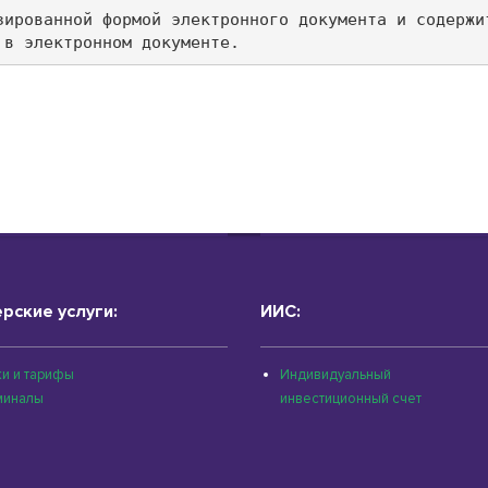
зированной формой электронного документа и содержи
 в электронном документе.
рские услуги:
ИИС:
и и тарифы
Индивидуальный
миналы
инвестиционный счет