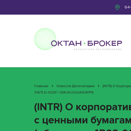
644
Главная
Новости Депозитария
(INTR) О Корпор
01671-D-002P / ISIN RU000A109PP1)
(INTR) О корпорат
с ценными бумагам