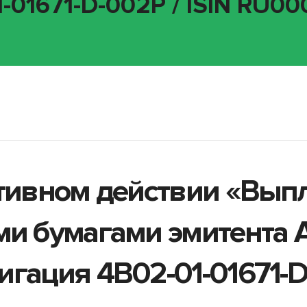
-01671-D-002P / ISIN RU00
ативном действии «Вып
ми бумагами эмитента 
гация 4B02-01-01671-D-