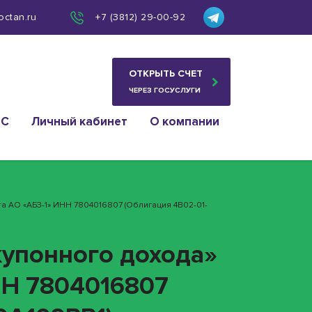
octan.ru
+7 (3812) 29-00-92
ОТКРЫТЬ СЧЕТ
ЧЕРЕЗ ГОСУСЛУГИ
ИС
Личный кабинет
О компании
а АО «АБЗ-1» ИНН 7804016807 (облигация 4B02-01-
купонного дохода»
НН 7804016807