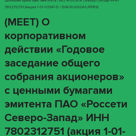
Ценными Бумагами Эмитента ПАО «Россети Северо-Запад» ИНН
7802312751 (акция 1-01-03347-D / ISIN RU000A0JPPB9)
(MEET) О
корпоративном
действии «Годовое
заседание общего
собрания акционеров»
с ценными бумагами
эмитента ПАО «Россети
Северо-Запад» ИНН
7802312751 (акция 1-01-