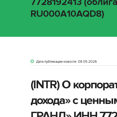
7728192413 (облига
RU000A10AQD8)
Дата публикации новости: 08.05.2026
(INTR) О корпор
дохода» с ценны
ГРАНД» ИНН 7728