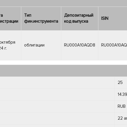
та
Тип
Депозитарный
ISIN
истрации
фин.инструмента
код выпуска
октября
облигации
RU000A10AQD8
RU000A10A
4 г.
25
14.3
RUB
22 а