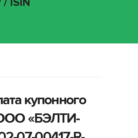
/ ISIN
лата купонного
 ООО «БЭЛТИ-
2-07-00417-R-