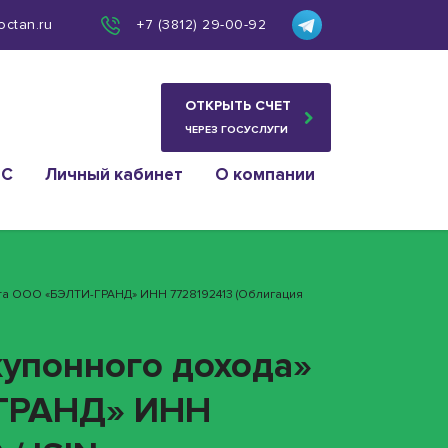
octan.ru
+7 (3812) 29-00-92
ОТКРЫТЬ СЧЕТ
ЧЕРЕЗ ГОСУСЛУГИ
ИС
Личный кабинет
О компании
нта ООО «БЭЛТИ-ГРАНД» ИНН 7728192413 (облигация
купонного дохода»
-ГРАНД» ИНН