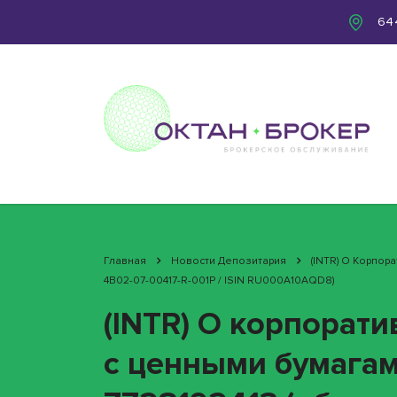
644
Главная
Новости Депозитария
(INTR) О Корпо
4B02-07-00417-R-001P / ISIN RU000A10AQD8)
(INTR) О корпорат
с ценными бумага