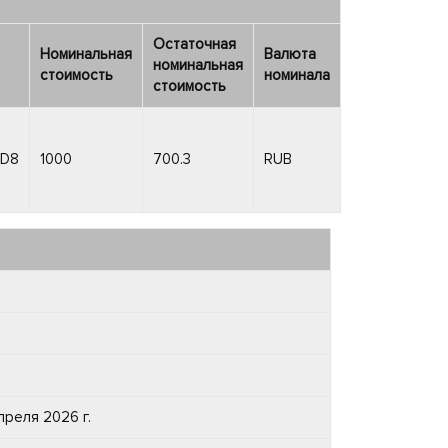
Остаточная
Номинальная
Валюта
номинальная
стоимость
номинала
стоимость
QD8
1000
700.3
RUB
9
преля 2026 г.