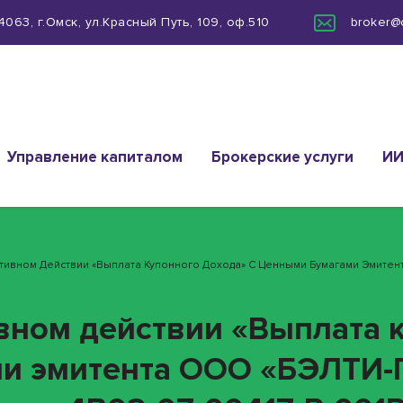
063, г.Омск, ул.Красный Путь, 109, оф.510
broker@
Управление капиталом
Брокерские услуги
И
ративном Действии «Выплата Купонного Дохода» С Ценными Бумагами Эмите
ивном действии «Выплата 
ми эмитента ООО «БЭЛТИ