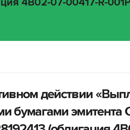
ция 4B02-07-00417-R-001P 
ативном действии «Вып
ми бумагами эмитента
192413 (облигация 4B0