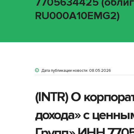
7705634425 (облиг
RU000A10EMG2)
Дата публикации новости: 08.05.2026
(INTR) О корпор
дохода» с ценны
Групп» ИНН 7705