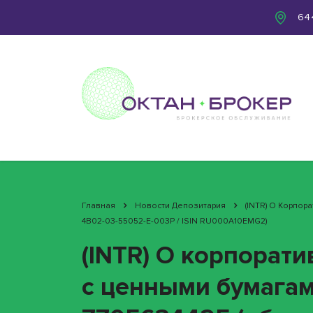
644
Главная
Новости Депозитария
(INTR) О Корпо
4B02-03-55052-E-003P / ISIN RU000A10EMG2)
(INTR) О корпорат
с ценными бумага