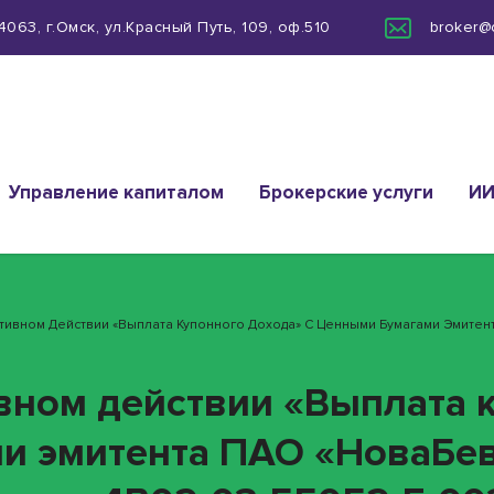
063, г.Омск, ул.Красный Путь, 109, оф.510
broker@
Управление капиталом
Брокерские услуги
И
ративном Действии «Выплата Купонного Дохода» С Ценными Бумагами Эмитен
ивном действии «Выплата 
ми эмитента ПАО «НоваБе