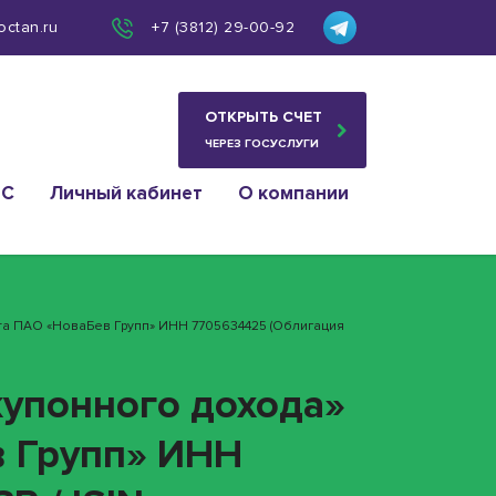
octan.ru
+7 (3812) 29-00-92
ОТКРЫТЬ СЧЕТ
ЧЕРЕЗ ГОСУСЛУГИ
ИС
Личный кабинет
О компании
та ПАО «НоваБев Групп» ИНН 7705634425 (облигация
купонного дохода»
в Групп» ИНН