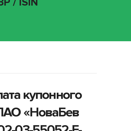
P / ISIN
лата купонного
 ПАО «НоваБев
2-03-55052-E-