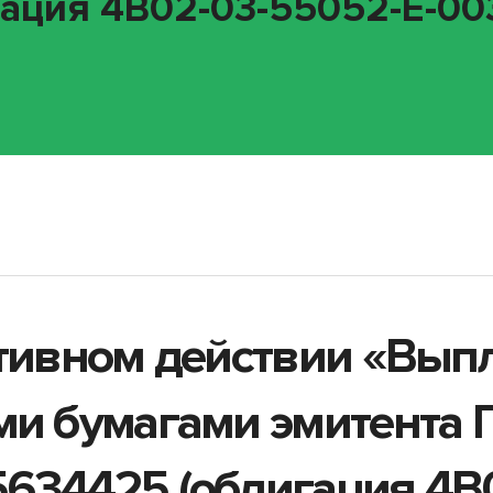
ация 4B02-03-55052-E-003
ативном действии «Вып
ми бумагами эмитента
634425 (облигация 4B0