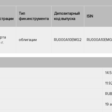
Тип
Депозитарный
ISIN
страции
фин.инструмента
код выпуска
арта
облигации
RU000A10EMG2
RU000A10EMG
 г.
14.5
11.9
RU
19 