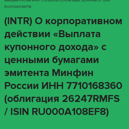
Минфин России ИНН 7710168360 (облигация 26247RMFS / ISIN
RU000A108EF8)
(INTR) О корпоративном
действии «Выплата
купонного дохода» с
ценными бумагами
эмитента Минфин
России ИНН 7710168360
(облигация 26247RMFS
/ ISIN RU000A108EF8)