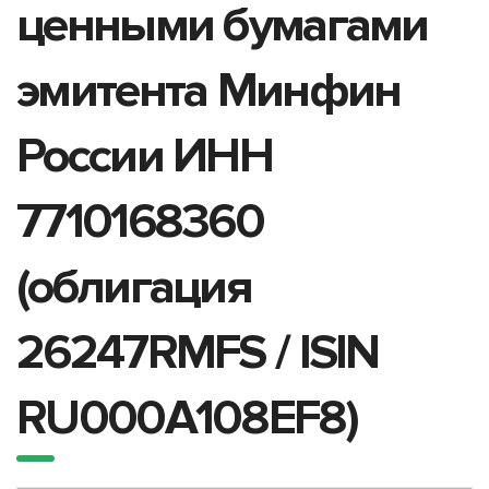
ценными бумагами
эмитента Минфин
России ИНН
7710168360
(облигация
26247RMFS / ISIN
RU000A108EF8)