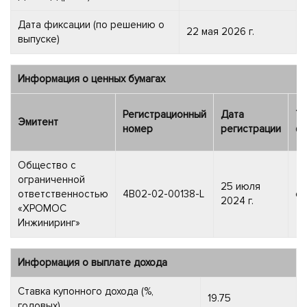
Дата фиксации (по решению о
22 мая 2026 г.
выпуске)
Информация о ценных бумагах
Регистрационный
Дата
Ти
Эмитент
номер
регистрации
фи
Общество с
ограниченной
25 июля
ответственностью
4B02-02-00138-L
об
2024 г.
«ХРОМОС
Инжиниринг»
Информация о выплате дохода
Ставка купонного дохода (%,
19.75
годовых)