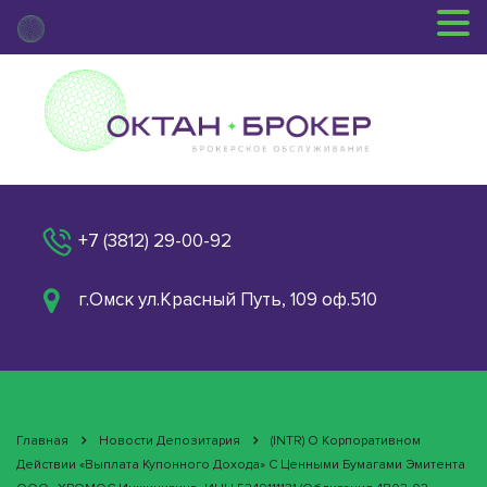
+7 (3812) 29-00-92
г.Омск ул.Красный Путь, 109 оф.510
Главная
Новости Депозитария
(INTR) О Корпоративном
Действии «Выплата Купонного Дохода» С Ценными Бумагами Эмитента