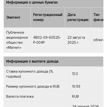
Информация о ценных бумагах
Регистрационный
Дата
Тип
Эмитент
номер
регистрации
фин.инс
Публичное
акционерное
4B02-09-60525-
22 августа
облигац
общество
P-004P
2025 г.
«Магнит»
Информация о выплате дохода
Ставка купонного дохода (%,
13.3
годовых)
Размер купонного дохода в RUB
10.93
Валюта платежа
RUB
24 апреля 2026