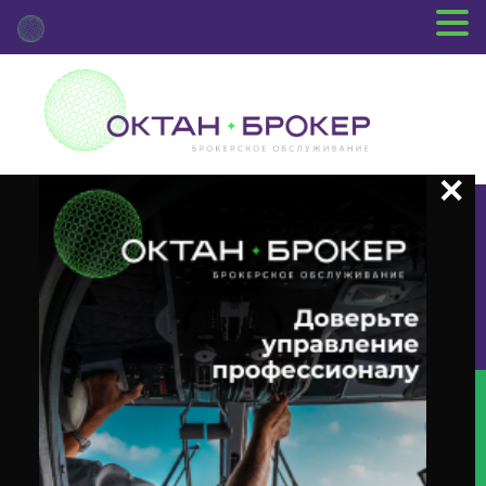
+7 (3812) 29-00-92
г.Омск ул.Красный Путь, 109 оф.510
Главная
Новости Депозитария
(INTR) О Корпоративном
Действии «Выплата Купонного Дохода» С Ценными Бумагами Эмитента