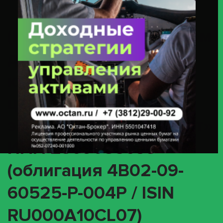
ПАО «Магнит» ИНН 2309085638 (облигация 4B02-09-60525-P-004P /
ISIN RU000A10CL07)
(INTR) О корпоративном
действии «Выплата
купонного дохода» с
ценными бумагами
эмитента ПАО «Магнит»
ИНН 2309085638
(облигация 4B02-09-
60525-P-004P / ISIN
RU000A10CL07)