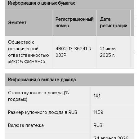
Информация о ценных бумагах
Регистрационный
Дата
Ти
Эмитент
номер
регистрации
фи
Общество с
ограниченной
4B02-13-36241-R-
21 июля
об
ответственностью
003P
2025 г.
«ИКС 5 ФИНАНС»
Информация о выплате дохода
Ставка купонного дохода (%,
14.1
годовых)
Размер купонного дохода в RUB
11.59
Валюта платежа
RUB
24 апреля 2026