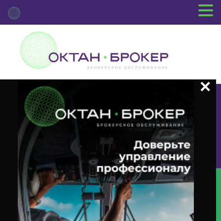
+7 (3812) 29-00-92
г.Омск ул.Красный Путь, 109 оф.510
Главная
Новости Депозитария
(INTR) О Корпоративном
Действии «Выплата Купонного Дохода» С Ценными Бумагами Эмитента