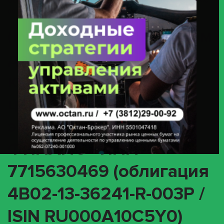
ООО «ИКС 5 ФИНАНС» ИНН 7715630469 (облигация 4B02-13-36241-R-
003P / ISIN RU000A10C5Y0)
(INTR) О корпоративном
действии «Выплата
купонного дохода» с
ценными бумагами
эмитента ООО «ИКС 5
ФИНАНС» ИНН
7715630469 (облигация
4B02-13-36241-R-003P /
ISIN RU000A10C5Y0)