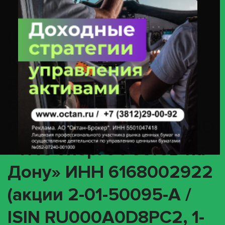
Энерго Ростов-На-Дону» ИНН 6168002922 (акции 2-01-50095-A / ISIN
RU000A0D8PC2, 1-01-50095-A-001D / ISIN RU000A0JTWH4)
(OTHR) О
корпоративном
действии «Иное
событие» с ценными
бумагами эмитента ПАО
«ТНС энерго Ростов-на-
Дону» ИНН 6168002922
(акции 2-01-50095-A /
ISIN RU000A0D8PC2, 1-