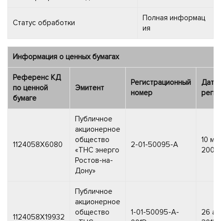
Полная информац
Статус обработки
ия
Информация о ценных бумагах
Референс КД
Регистрационный
Дата
по ценной
Эмитент
номер
регис
бумаге
Публичное
акционерное
общество
10 ма
1124058X6080
2-01-50095-A
«ТНС энерго
2005 
Ростов-на-
Дону»
Публичное
акционерное
общество
1-01-50095-A-
26 ап
1124058X19932