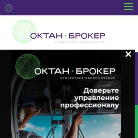
+7 (3812) 29-00-92
г.Омск ул.Красный Путь, 109 оф.510
Главная
Новости Депозитария
(OTHR) О Корпоративном
Действии «Иное Событие» С Ценными Бумагами Эмитента ПАО «ТНС