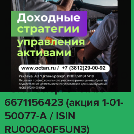
Эмитента ПАО «ЭЛ5-Энерго» ИНН 6671156423 (акция 1-01-50077-A / ISIN
RU000A0F5UN3)
(BIDS) О корпоративном
действии «Оферта —
предложение о
выкупе» с ценными
бумагами эмитента ПАО
«ЭЛ5-Энерго» ИНН
6671156423 (акция 1-01-
50077-A / ISIN
RU000A0F5UN3)