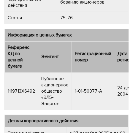
бованию акционеров
действия
Статья
75-76
Информация о ценных бумагах
Референс
КД по
Регистрационный
Дата
Эмитент
ценной
номер
регист
бумаге
Публичное
акционерное
24 дек
1119713X6492
общество
1-01-50077-A
2004 г.
«ЭЛ5-
Энерго»
Детали корпоративного действия