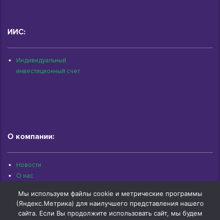
ИИС:
Индивидуальный
инвестиционный счет
О компании:
Новости
О нас
Раскрытие информации
Мы используем файлы cookie и метрические программы
Контакты
(Яндекс.Метрика) для наилучшего представления нашего
Архив документов
сайта. Если Вы продолжите использовать сайт, мы будем