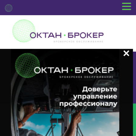
+7 (3812) 29-00-92
г.Омск ул.Красный Путь, 109 оф.510
Главная
Новости Депозитария
(BIDS) О Корпоративном
Действии «Оферта — Предложение О Выкупе» С Ценными Бумагами