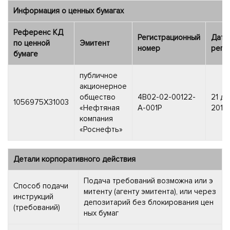
Информация о ценных бумагах
Референс КД
Регистрационный
Дата
по ценной
Эмитент
номер
реги
бумаге
публичное
акционерное
общество
4B02-02-00122-
21 д
1056975X31003
«Нефтяная
A-001P
2016 
компания
«Роснефть»
Детали корпоративного действия
Подача требований возможна или э
Способ подачи
митенту (агенту эмитента), или через
инструкций
депозитарий без блокирования цен
(требований)
ных бумаг