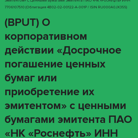
Эмитентом» С Ценными Бумагами Эмитента ПАО «НК «Роснефть» ИНН
7706107510 (облигация 4B02-02-00122-A-001P / ISIN RU000A0JX355)
(BPUT) О
корпоративном
действии «Досрочное
погашение ценных
бумаг или
приобретение их
эмитентом» с ценными
бумагами эмитента ПАО
«НК «Роснефть» ИНН