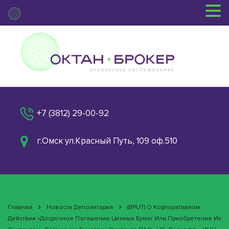
+7 (3812) 29-00-92
г.Омск ул.Красный Путь, 109 оф.510
Главная
Новости Депозитария
(BPUT) О Корпоративном
Действии «Досрочное Погашение Ценных Бумаг Или Приобретение Их