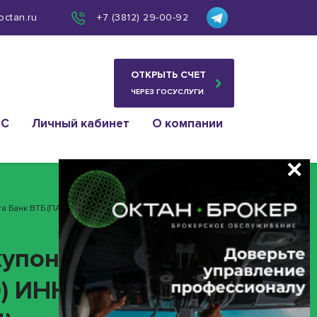
octan.ru
+7 (3812) 29-00-92
ОТКРЫТЬ СЧЕТ
ЧЕРЕЗ ГОСУСЛУГИ
ИС
Личный кабинет
О компании
 Банк ВТБ (ПАО) ИНН 7702070139 (облигация 4-12-
купонного дохода»
О) ИНН 7702070139