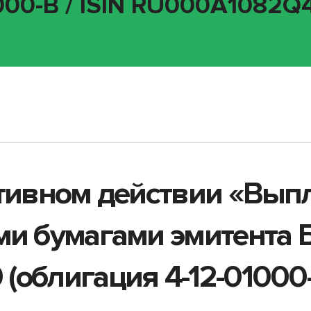
000-B / ISIN RU000A1082Q4
ативном действии «Вып
ми бумагами эмитента 
облигация 4-12-01000-B