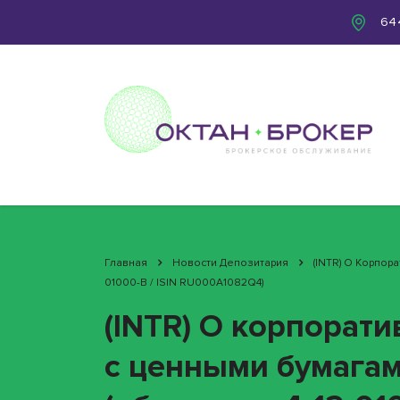
644
Главная
Новости Депозитария
(INTR) О Корпор
01000-B / ISIN RU000A1082Q4)
(INTR) О корпорат
с ценными бумагам