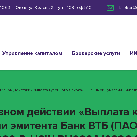
063, г.Омск, ул.Красный Путь, 109, оф.510
broker@
Управление капиталом
Брокерские услуги
И
ативном Действии «Выплата Купонного Дохода» С Ценными Бумагами Эмитента
ивном действии «Выплата 
и эмитента Банк ВТБ (ПА