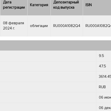
Дата
Депозитарный
Категория
ISIN
регистрации
код выпуска
08 февраля
облигации
RU000A1082Q4
RU000A1082Q
2024 г.
9.5
47.5
3614.4
RUB
06 июн
06 дек