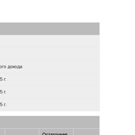
ого дохода
 г.
 г.
 г.
Остаточная