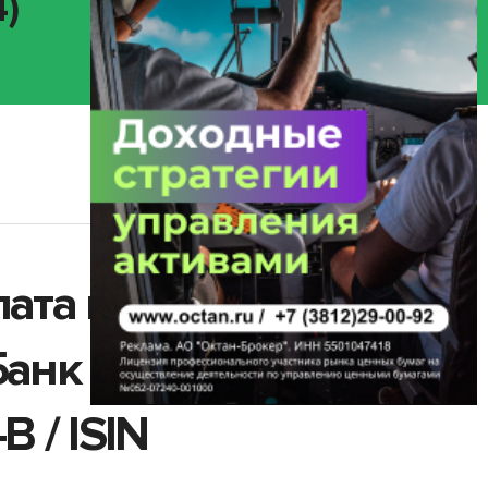
)
лата купонного
Банк ВТБ (ПАО)
 / ISIN