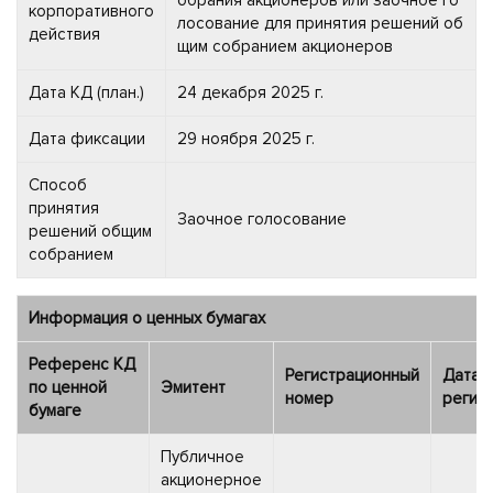
корпоративного
лосование для принятия решений об
действия
щим собранием акционеров
Дата КД (план.)
24 декабря 2025 г.
Дата фиксации
29 ноября 2025 г.
Способ
принятия
Заочное голосование
решений общим
собранием
Информация о ценных бумагах
Референс КД
Регистрационный
Дата
по ценной
Эмитент
номер
регис
бумаге
Публичное
акционерное