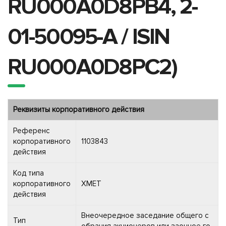
RU000A0D8PB4, 2-
01-50095-A / ISIN
RU000A0D8PC2)
Реквизиты корпоративного действия
Референс
корпоративного
1103843
действия
Код типа
корпоративного
XMET
действия
Внеочередное заседание общего с
Тип
обрания акционеров или заочное го