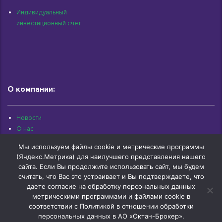
Индивидуальный
инвестиционный счет
О компании:
Новости
О нас
Раскрытие информации
Мы используем файлы cookie и метрические программы
Контакты
(Яндекс.Метрика) для наилучшего представления нашего
Архив документов
сайта. Если Вы продолжите использовать сайт, мы будем
считать, что Вас это устраивает и Вы подтверждаете, что
даете согласие на обработку персональных данных
метрическими программами и файлами cookie в
соответствии с Политикой в отношении обработки
© 1997-2026 «Октан-Брокер» | г.Омск, ул.Красный Путь, 109 оф.510 |
+7 (3812) 29-00-92
персональных данных в АО «Октан-Брокер».