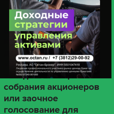
Или Заочное Голосование Для Принятия Решений Общим Собранием
Акционеров» С Ценными Бумагами Эмитента ПАО «ТНС Энерго Ростов-
На-Дону» ИНН 6168002922 (акции 1-01-50095-A / ISIN RU000A0D8PB4,
2-01-50095-A / ISIN RU000A0D8PC2)
(XMET) О
корпоративном
действии
«Внеочередное
заседание общего
собрания акционеров
или заочное
голосование для