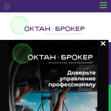
+7 (3812) 29-00-92
г.Омск ул.Красный Путь, 109 оф.510
Главная
Новости Депозитария
(XMET) О Корпоративном
Действии «Внеочередное Заседание Общего Собрания Акционеров