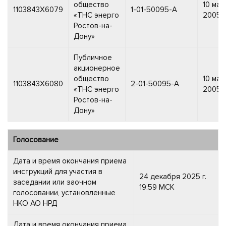
общество
10 мар
1103843X6079
1-01-50095-A
«ТНС энерго
2005 г
Ростов-на-
Дону»
Публичное
акционерное
общество
10 мар
1103843X6080
2-01-50095-A
«ТНС энерго
2005 г
Ростов-на-
Дону»
Голосование
Дата и время окончания приема
инструкций для участия в
24 декабря 2025 г.
заседании или заочном
19:59 МСК
голосовании, установленные
НКО АО НРД
Дата и время окончания приема