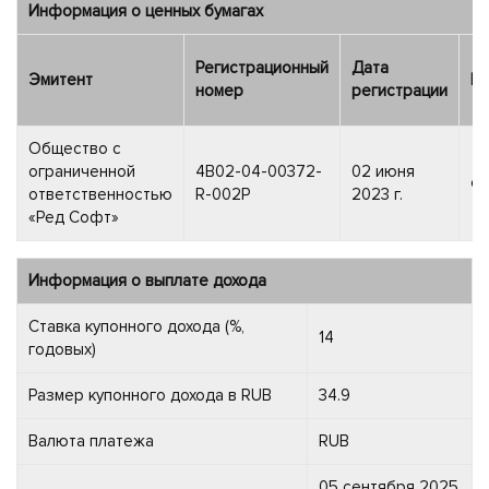
Информация о ценных бумагах
Регистрационный
Дата
Эмитент
Ка
номер
регистрации
Общество с
ограниченной
4B02-04-00372-
02 июня
об
ответственностью
R-002P
2023 г.
«Ред Софт»
Информация о выплате дохода
Ставка купонного дохода (%,
14
годовых)
Размер купонного дохода в RUB
34.9
Валюта платежа
RUB
05 сентября 2025