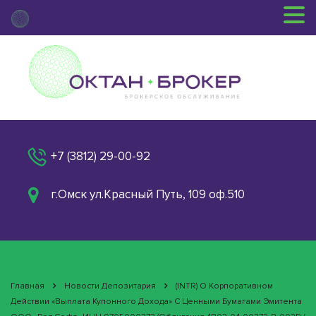
+7 (3812) 29-00-92
г.Омск ул.Красный Путь, 109 оф.510
Главная
Новости Депозитария
(INTR) О Корпоративном
Действии «Выплата Купонного Дохода» С Ценными Бумагами Эмитента