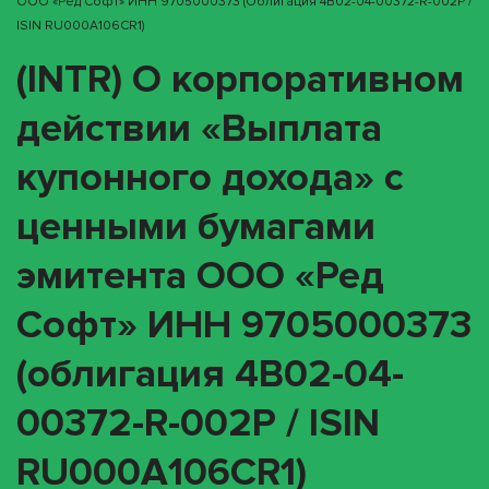
ООО «Ред Софт» ИНН 9705000373 (облигация 4B02-04-00372-R-002P /
ISIN RU000A106CR1)
(INTR) О корпоративном
действии «Выплата
купонного дохода» с
ценными бумагами
эмитента ООО «Ред
Софт» ИНН 9705000373
(облигация 4B02-04-
00372-R-002P / ISIN
RU000A106CR1)