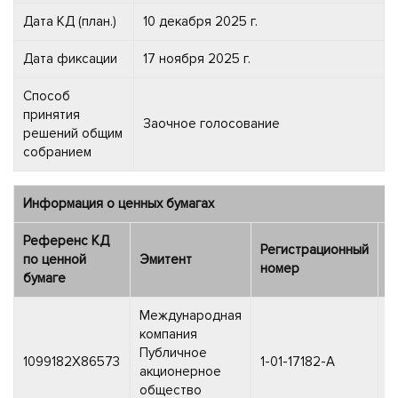
Дата КД (план.)
10 декабря 2025 г.
Дата фиксации
17 ноября 2025 г.
Способ
принятия
Заочное голосование
решений общим
собранием
Информация о ценных бумагах
Референс КД
Регистрационный
Д
по ценной
Эмитент
номер
р
бумаге
Международная
компания
Публичное
1
1099182X86573
1-01-17182-A
акционерное
2
общество