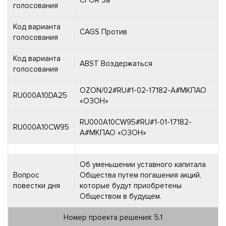
голосования
Код варианта
CAGS Против
голосования
Код варианта
ABST Воздержаться
голосования
OZON/02#RU#1-02-17182-A#МКПАО
RU000A10DA25
«ОЗОН»
RU000A10CW95#RU#1-01-17182-
RU000A10CW95
A#МКПАО «ОЗОН»
Об уменьшении уставного капитала
Вопрос
Общества путем погашения акций,
повестки дня
которые будут приобретены
Обществом в будущем.
Номер проекта решения: 5.1