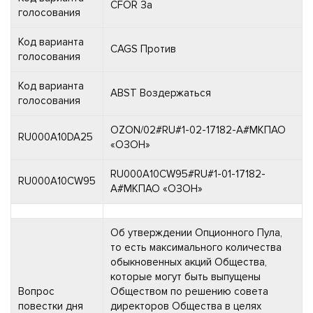
CFOR За
голосования
Код варианта
CAGS Против
голосования
Код варианта
ABST Воздержаться
голосования
OZON/02#RU#1-02-17182-A#МКПАО
RU000A10DA25
«ОЗОН»
RU000A10CW95#RU#1-01-17182-
RU000A10CW95
A#МКПАО «ОЗОН»
Об утверждении Опционного Пула,
то есть максимального количества
обыкновенных акций Общества,
которые могут быть выпущены
Вопрос
Обществом по решению совета
повестки дня
директоров Общества в целях