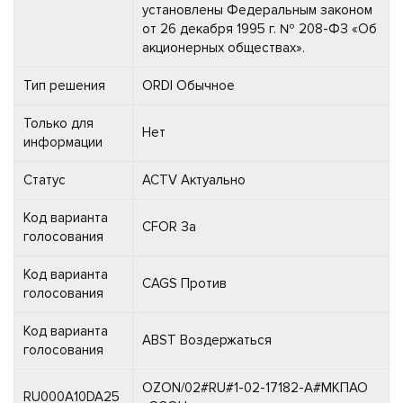
установлены Федеральным законом
от 26 декабря 1995 г. № 208-ФЗ «Об
акционерных обществах».
Тип решения
ORDI Обычное
Только для
Нет
информации
Статус
ACTV Актуально
Код варианта
CFOR За
голосования
Код варианта
CAGS Против
голосования
Код варианта
ABST Воздержаться
голосования
OZON/02#RU#1-02-17182-A#МКПАО
RU000A10DA25