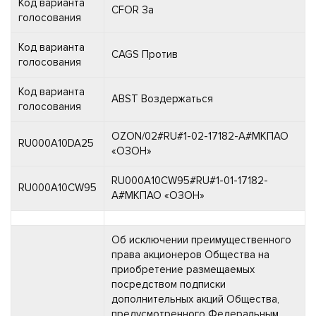
Код варианта
CFOR За
голосования
Код варианта
CAGS Против
голосования
Код варианта
ABST Воздержаться
голосования
OZON/02#RU#1-02-17182-A#МКПАО
RU000A10DA25
«ОЗОН»
RU000A10CW95#RU#1-01-17182-
RU000A10CW95
A#МКПАО «ОЗОН»
Об исключении преимущественного
права акционеров Общества на
приобретение размещаемых
посредством подписки
дополнительных акций Общества,
предусмотренного Федеральным