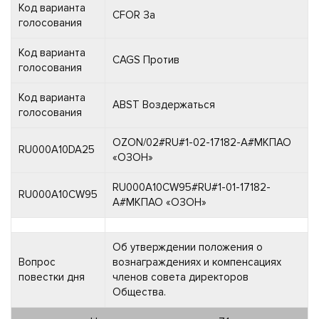
Код варианта
CFOR За
голосования
Код варианта
CAGS Против
голосования
Код варианта
ABST Воздержаться
голосования
OZON/02#RU#1-02-17182-A#МКПАО
RU000A10DA25
«ОЗОН»
RU000A10CW95#RU#1-01-17182-
RU000A10CW95
A#МКПАО «ОЗОН»
Об утверждении положения о
Вопрос
вознаграждениях и компенсациях
повестки дня
членов совета директоров
Общества.