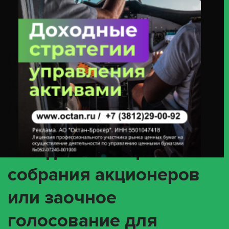
Или Заочное Голосование Для Принятия Решений Общим Собранием
Акционеров» С Ценными Бумагами Эмитента МКПАО «Озон» ИНН
3900045916 (акции 1-01-17182-A / ISIN RU000A10CW95, 1-02-17182-A / ISIN
RU000A10DA25)
(XMET) О
корпоративном
действии
«Внеочередное
заседание общего
собрания акционеров
или заочное
голосование для