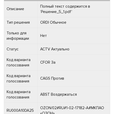
Полный текст содержится в
Описание
‘Решение_5_1.pdf’
Тип решения
ORDI Обычное
Только для
Нет
информации
Статус
ACTV Актуально
Код варианта
CFOR За
голосования
Код варианта
CAGS Против
голосования
Код варианта
ABST Воздержаться
голосования
OZON/02#RU#1-02-17182-A#МКПАО
RU000A10DA25
«ОЗОН»