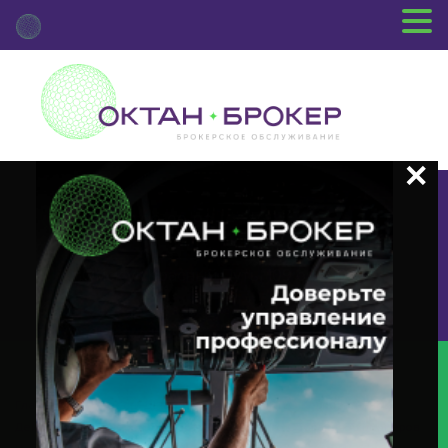
+7 (3812) 29-00-92
г.Омск ул.Красный Путь, 109 оф.510
Главная
Новости Депозитария
(XMET) О Корпоративном
Действии «Внеочередное Заседание Общего Собрания Акционеров