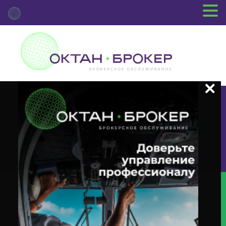
+7 (3812) 29-00-92
г.Омск ул.Красный Путь, 109 оф.510
Главная
Новости Депозитария
(BPUT) О Корпоративном
Действии «Досрочное Погашение Ценных Бумаг Или Приобретение Их