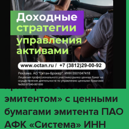
Эмитентом» С Ценными Бумагами Эмитента ПАО АФК «Система» ИНН
7703104630 (облигация 4B02-24-01669-A-001P / ISIN RU000A105L27)
(BPUT) О
корпоративном
действии «Досрочное
погашение ценных
бумаг или
приобретение их
эмитентом» с ценными
бумагами эмитента ПАО
АФК «Система» ИНН