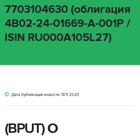
7703104630 (облигация
4B02-24-01669-A-001P /
ISIN RU000A105L27)
Дата публикации новости: 18.11.2025
(BPUT) О