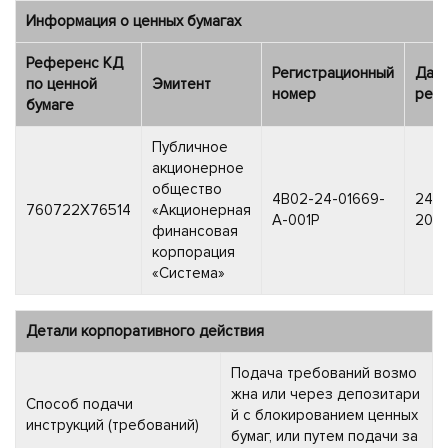
Информация о ценных бумагах
Референс КД
Регистрационный
Дат
по ценной
Эмитент
номер
реги
бумаге
Публичное
акционерное
общество
4B02-24-01669-
24 д
760722X76514
«Акционерная
A-001P
2021 
финансовая
корпорация
«Система»
Детали корпоративного действия
Подача требований возмо
жна или через депозитари
Способ подачи
й с блокированием ценных
инструкций (требований)
бумаг, или путем подачи за