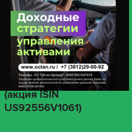
Inc. ORD SHS (акция ISIN US92556V1061)
(DVCA) О
корпоративном
действии «Выплата
дивидендов в виде
денежных средств» —
Viatris Inc. ORD SHS
(акция ISIN
US92556V1061)