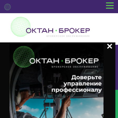
+7 (3812) 29-00-92
г.Омск ул.Красный Путь, 109 оф.510
Главная
Новости Депозитария
(DVCA) О Корпоративном
Действии «Выплата Дивидендов В Виде Денежных Средств» — Viatris