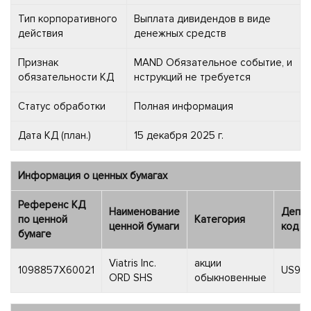
Тип корпоративного
Выплата дивидендов в виде
действия
денежных средств
Признак
MAND Обязательное событие, и
обязательности КД
нструкций не требуется
Статус обработки
Полная информация
Дата КД (план.)
15 декабря 2025 г.
Информация о ценных бумагах
Референс КД
Наименование
Депоз
по ценной
Категория
ценной бумаги
код в
бумаге
Viatris Inc.
акции
1098857X60021
US925
ORD SHS
обыкновенные