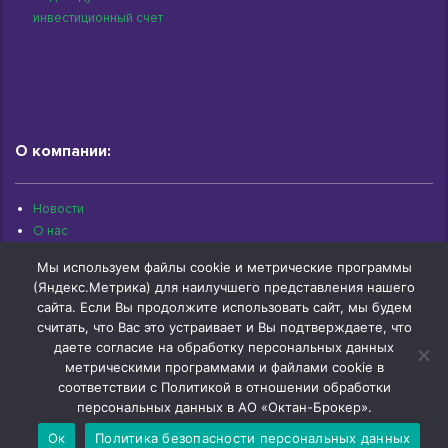
инвестиционный счет
О компании:
Новости
О нас
Раскрытие информации
Мы используем файлы cookie и метрические программы
Контакты
(Яндекс.Метрика) для наилучшего представления нашего
Архив документов
сайта. Если Вы продолжите использовать сайт, мы будем
считать, что Вас это устраивает и Вы подтверждаете, что
даете согласие на обработку персональных данных
метрическими программами и файлами cookie в
соответствии с Политикой в отношении обработки
© 1997-2026 «Октан-Брокер» | г.Омск, ул.Красный Путь, 109 оф.510 |
+7 (3812) 29-00-92
персональных данных в АО «Октан-Брокер».
Ок
Политика безопасности персональных данных