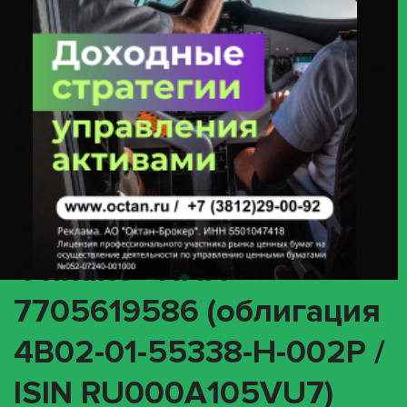
АО «Эталон-Финанс» ИНН 7705619586 (облигация 4B02-01-55338-H-
002P / ISIN RU000A105VU7)
(INTR) О корпоративном
действии «Выплата
купонного дохода» с
ценными бумагами
эмитента АО «Эталон-
Финанс» ИНН
7705619586 (облигация
4B02-01-55338-H-002P /
ISIN RU000A105VU7)