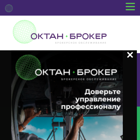
+7 (3812) 29-00-92
г.Омск ул.Красный Путь, 109 оф.510
Главная
Новости Депозитария
(INTR) О Корпоративном
Действии «Выплата Купонного Дохода» С Ценными Бумагами Эмитента