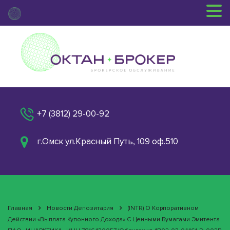
+7 (3812) 29-00-92
г.Омск ул.Красный Путь, 109 оф.510
Главная
Новости Депозитария
(INTR) О Корпоративном
Действии «Выплата Купонного Дохода» С Ценными Бумагами Эмитента