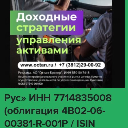
ООО «Глобал Факторинг Нетворк Рус» ИНН 7714835008 (облигация
4B02-06-00381-R-001P / ISIN RU000A10AAF7)
(INTR) О корпоративном
действии «Выплата
купонного дохода» с
ценными бумагами
эмитента ООО «Глобал
Факторинг Нетворк
Рус» ИНН 7714835008
(облигация 4B02-06-
00381-R-001P / ISIN