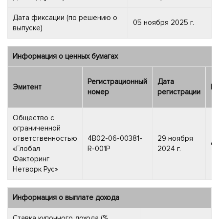
Дата фиксации (по решению о
05 ноября 2025 г.
выпуске)
Информация о ценных бумагах
Регистрационный
Дата
Эмитент
Ка
номер
регистрации
Общество с
ограниченной
ответственностью
4B02-06-00381-
29 ноября
об
«Глобал
R-001P
2024 г.
Факторинг
Нетворк Рус»
Информация о выплате дохода
Ставка купонного дохода (%,