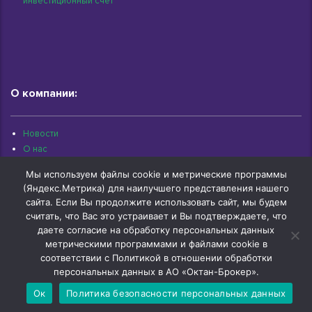
инвестиционный счет
О компании:
Новости
О нас
Раскрытие информации
Мы используем файлы cookie и метрические программы
Контакты
(Яндекс.Метрика) для наилучшего представления нашего
Архив документов
сайта. Если Вы продолжите использовать сайт, мы будем
считать, что Вас это устраивает и Вы подтверждаете, что
даете согласие на обработку персональных данных
метрическими программами и файлами cookie в
соответствии с Политикой в отношении обработки
© 1997-2026 «Октан-Брокер» | г.Омск, ул.Красный Путь, 109 оф.510 |
+7 (3812) 29-00-92
персональных данных в АО «Октан-Брокер».
Ок
Политика безопасности персональных данных