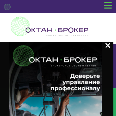
+7 (3812) 29-00-92
г.Омск ул.Красный Путь, 109 оф.510
Главная
Новости Депозитария
(INTR) О Корпоративном
Действии «Выплата Купонного Дохода» С Ценными Бумагами Эмитента