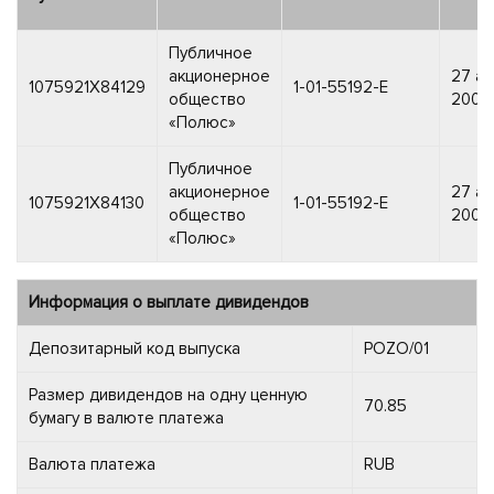
Публичное
акционерное
27 а
1075921X84129
1-01-55192-E
общество
2006 
«Полюс»
Публичное
акционерное
27 а
1075921X84130
1-01-55192-E
общество
2006 
«Полюс»
Информация о выплате дивидендов
Депозитарный код выпуска
POZO/01
Размер дивидендов на одну ценную
70.85
бумагу в валюте платежа
Валюта платежа
RUB