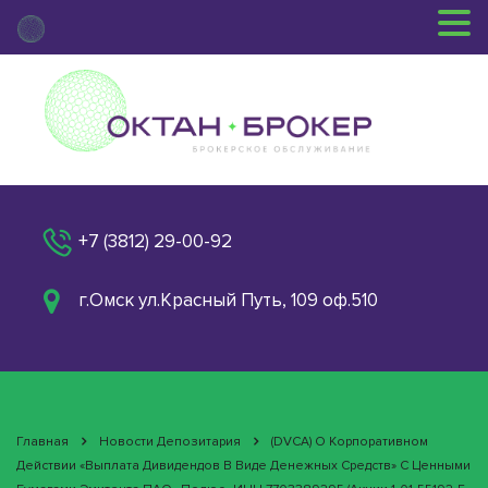
+7 (3812) 29-00-92
г.Омск ул.Красный Путь, 109 оф.510
Главная
Новости Депозитария
(DVCA) О Корпоративном
Действии «Выплата Дивидендов В Виде Денежных Средств» С Ценными