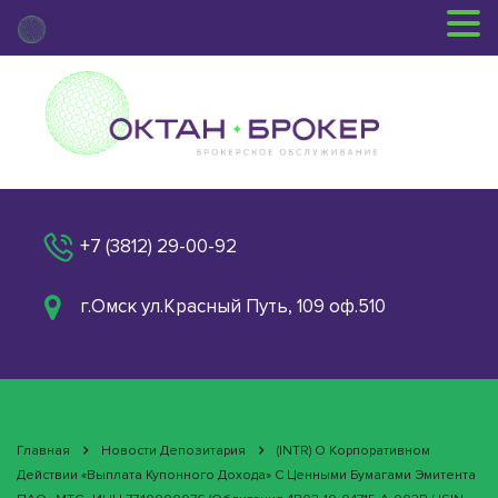
+7 (3812) 29-00-92
г.Омск ул.Красный Путь, 109 оф.510
Главная
Новости Депозитария
(INTR) О Корпоративном
Действии «Выплата Купонного Дохода» С Ценными Бумагами Эмитента