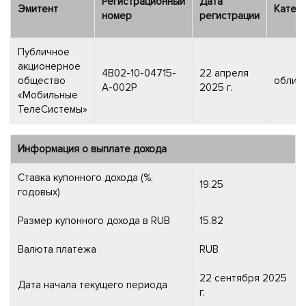
Регистрационный
Дата
Эмитент
Катег
номер
регистрации
Публичное
акционерное
4B02-10-04715-
22 апреля
общество
облиг
A-002P
2025 г.
«Мобильные
ТелеСистемы»
Информация о выплате дохода
Ставка купонного дохода (%,
19.25
годовых)
Размер купонного дохода в RUB
15.82
Валюта платежа
RUB
22 сентября 2025
Дата начала текущего периода
г.