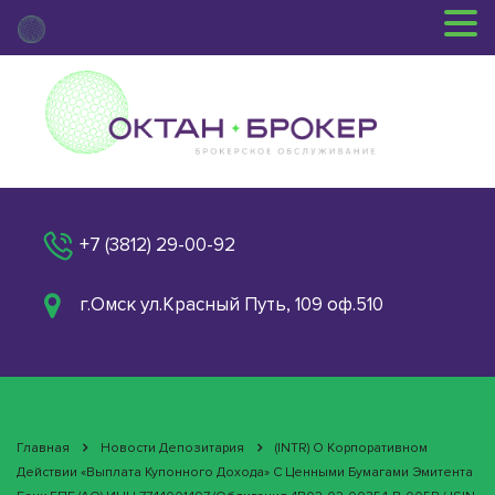
+7 (3812) 29-00-92
г.Омск ул.Красный Путь, 109 оф.510
Главная
Новости Депозитария
(INTR) О Корпоративном
Действии «Выплата Купонного Дохода» С Ценными Бумагами Эмитента