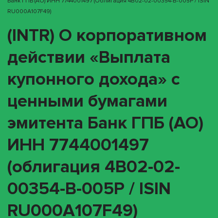
Банк ГПБ (АО) ИНН 7744001497 (облигация 4B02-02-00354-B-005P / ISIN
RU000A107F49)
(INTR) О корпоративном
действии «Выплата
купонного дохода» с
ценными бумагами
эмитента Банк ГПБ (АО)
ИНН 7744001497
(облигация 4B02-02-
00354-B-005P / ISIN
RU000A107F49)