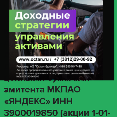
Бумагами Эмитента МКПАО «ЯНДЕКС» ИНН 3900019850 (акции 1-01-
16777-A / ISIN RU000A107T19, 1-01-16777-A-005D / ISIN RU000A10BF06)
(DVCA) О
корпоративном
действии «Выплата
дивидендов в виде
денежных средств» с
ценными бумагами
эмитента МКПАО
«ЯНДЕКС» ИНН
3900019850 (акции 1-01-