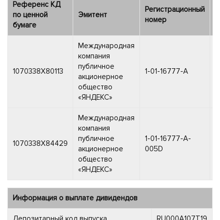
Референс КД
Регистрационный
Д
по ценной
Эмитент
номер
р
бумаге
Международная
компания
публичное
2
1070338X80113
1-01-16777-A
акционерное
2
общество
«ЯНДЕКС»
Международная
компания
публичное
1-01-16777-A-
1
1070338X84429
акционерное
005D
2
общество
«ЯНДЕКС»
Информация о выплате дивидендов
Депозитарный код выпуска
RU000A107T19