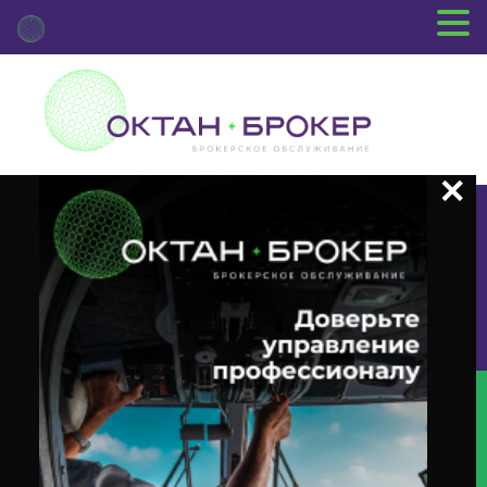
+7 (3812) 29-00-92
г.Омск ул.Красный Путь, 109 оф.510
Главная
Новости Депозитария
(DVCA) О Корпоративном
Действии «Выплата Дивидендов В Виде Денежных Средств» С Ценными