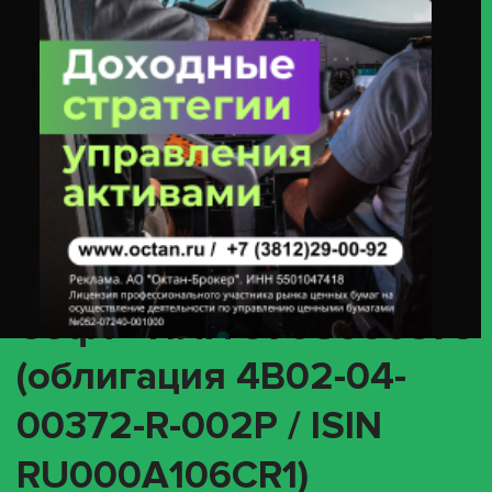
ООО «Ред Софт» ИНН 9705000373 (облигация 4B02-04-00372-R-002P /
ISIN RU000A106CR1)
(INTR) О корпоративном
действии «Выплата
купонного дохода» с
ценными бумагами
эмитента ООО «Ред
Софт» ИНН 9705000373
(облигация 4B02-04-
00372-R-002P / ISIN
RU000A106CR1)