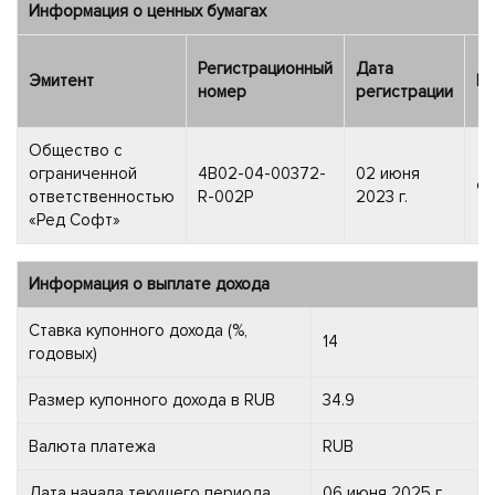
Информация о ценных бумагах
Регистрационный
Дата
Эмитент
Ка
номер
регистрации
Общество с
ограниченной
4B02-04-00372-
02 июня
об
ответственностью
R-002P
2023 г.
«Ред Софт»
Информация о выплате дохода
Ставка купонного дохода (%,
14
годовых)
Размер купонного дохода в RUB
34.9
Валюта платежа
RUB
Дата начала текущего периода
06 июня 2025 г.