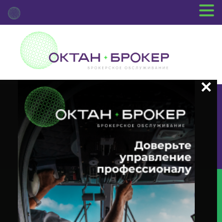
+7 (3812) 29-00-92
г.Омск ул.Красный Путь, 109 оф.510
Главная
Новости Депозитария
(INTR) О Корпоративном
Действии «Выплата Купонного Дохода» С Ценными Бумагами Эмитента