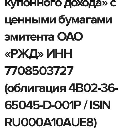
купонного дохода» с
ценными бумагами
эмитента ОАО
«РЖД» ИНН
7708503727
(облигация 4B02-36-
65045-D-001P / ISIN
RU000A10AUE8)