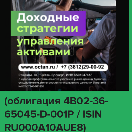
ОАО «РЖД» ИНН 7708503727 (облигация 4B02-36-65045-D-001P / ISIN
RU000A10AUE8)
(INTR) О корпоративном
действии «Выплата
купонного дохода» с
ценными бумагами
эмитента ОАО «РЖД»
ИНН 7708503727
(облигация 4B02-36-
65045-D-001P / ISIN
RU000A10AUE8)