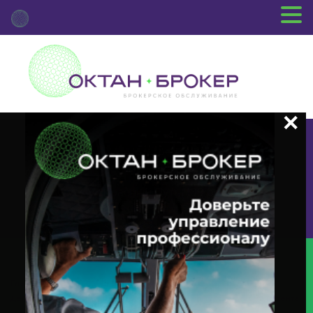
+7 (3812) 29-00-92
г.Омск ул.Красный Путь, 109 оф.510
Главная
Новости Депозитария
(INTR) О Корпоративном
Действии «Выплата Купонного Дохода» С Ценными Бумагами Эмитента