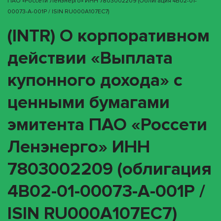
ПАО «Россети Ленэнерго» ИНН 7803002209 (облигация 4B02-01-
00073-A-001P / ISIN RU000A107EC7)
(INTR) О корпоративном
действии «Выплата
купонного дохода» с
ценными бумагами
эмитента ПАО «Россети
Ленэнерго» ИНН
7803002209 (облигация
4B02-01-00073-A-001P /
ISIN RU000A107EC7)