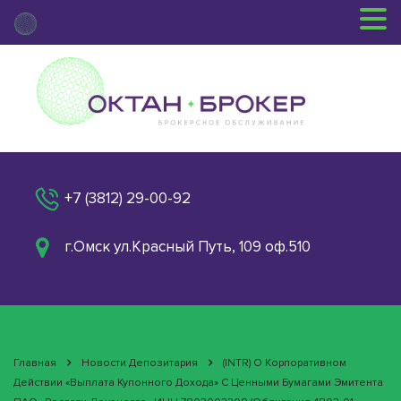
+7 (3812) 29-00-92
г.Омск ул.Красный Путь, 109 оф.510
Главная
Новости Депозитария
(INTR) О Корпоративном
Действии «Выплата Купонного Дохода» С Ценными Бумагами Эмитента