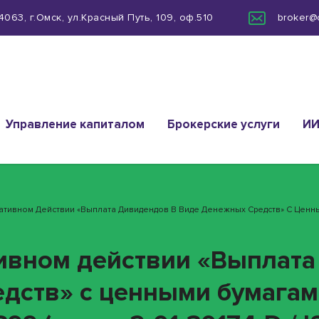
063, г.Омск, ул.Красный Путь, 109, оф.510
broker@
Управление капиталом
Брокерские услуги
И
ративном Действии «Выплата Дивидендов В Виде Денежных Средств» С Це
ивном действии «Выплата
дств» с ценными бумагам