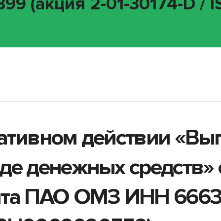
9 (акция 2-01-30174-D / 
ативном действии «Вы
де денежных средств»
нта ПАО ОМЗ ИНН 66630