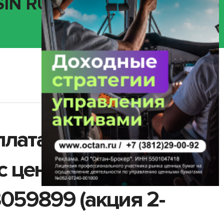
ISIN RU0009090559)
плата
 с ценными
59899 (акция 2-