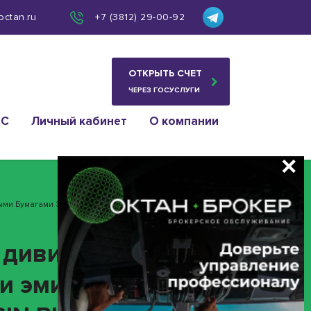
octan.ru
+7 (3812) 29-00-92
ОТКРЫТЬ СЧЕТ
ЧЕРЕЗ ГОСУСЛУГИ
ИС
Личный кабинет
О компании
нными Бумагами Эмитента ПАО ОМЗ ИНН 6663059899
 дивидендов в
и эмитента ПАО