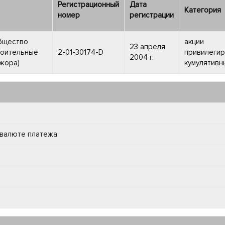
Регистрационный
Дата
Категория
номер
регистрации
бщество
акции
23 апреля
оительные
2-01-30174-D
привилеги
2004 г.
жора)
кумулятивн
 валюте платежа