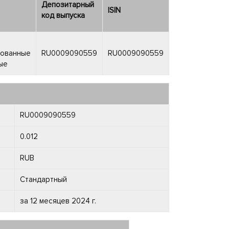
Депозитарный
ISIN
код выпуска
рованные
RU0009090559
RU0009090559
ые
RU0009090559
0.012
RUB
Стандартный
за 12 месяцев 2024 г.