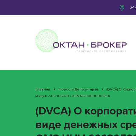
644
Главная
Новости Депозитария
(DVCA) О Корпо
(акция 2-01-30174-D / ISIN RU0009090559)
(DVCA) О корпорат
виде денежных сре