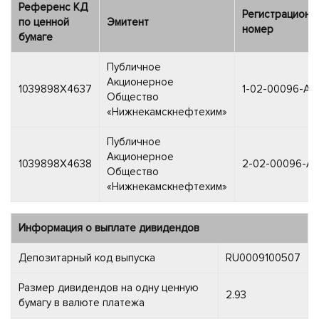
Референс КД
Регистрационн
по ценной
Эмитент
номер
бумаге
Публичное
Акционерное
1039898X4637
1-02-00096-A
Общество
«Нижнекамскнефтехим»
Публичное
Акционерное
1039898X4638
2-02-00096-A
Общество
«Нижнекамскнефтехим»
Информация о выплате дивидендов
Депозитарный код выпуска
RU0009100507
Размер дивидендов на одну ценную
2.93
бумагу в валюте платежа