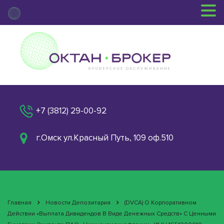
+7 (3812) 29-00-92
г.Омск ул.Красный Путь, 109 оф.510
Главная
Новости Депозитария
(DVCA) О Корпоративном
Действии «Выплата Дивидендов В Виде Денежных Средств» С Ценными