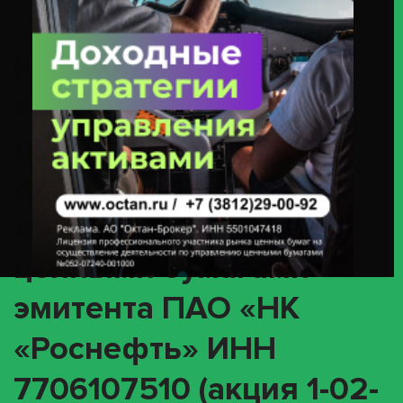
Бумагами Эмитента ПАО «НК «Роснефть» ИНН 7706107510 (акция 1-02-
00122-A / ISIN RU000A0J2Q06)
(DVCA) О
корпоративном
действии «Выплата
дивидендов в виде
денежных средств» с
ценными бумагами
эмитента ПАО «НК
«Роснефть» ИНН
7706107510 (акция 1-02-