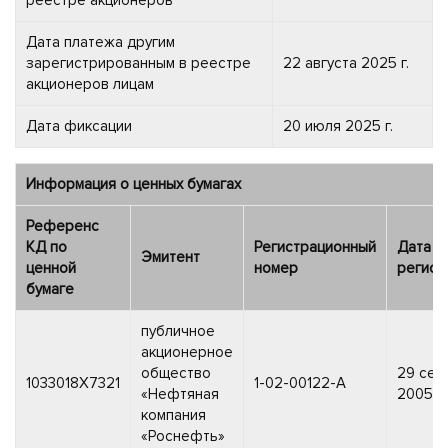
Дата платежа другим
зарегистрированным в реестре
22 августа 2025 г.
акционеров лицам
Дата фиксации
20 июля 2025 г.
Информация о ценных бумагах
Референс
КД по
Регистрационный
Дата
Эмитент
ценной
номер
регист
бумаге
публичное
акционерное
общество
29 сен
1033018X7321
1-02-00122-A
«Нефтяная
2005 г.
компания
«Роснефть»