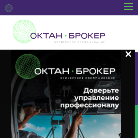
+7 (3812) 29-00-92
г.Омск ул.Красный Путь, 109 оф.510
Главная
Новости Депозитария
(DVCA) О Корпоративном
Действии «Выплата Дивидендов В Виде Денежных Средств» С Ценными