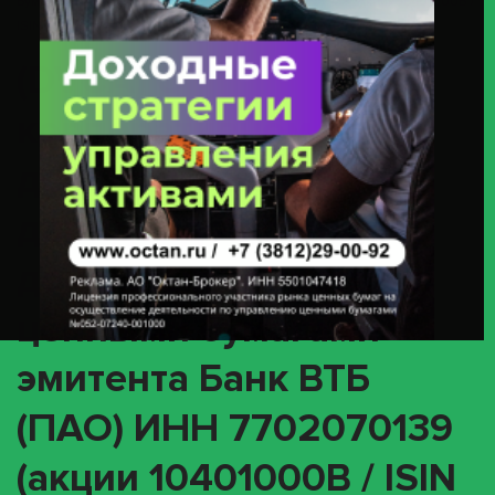
Бумагами Эмитента Банк ВТБ (ПАО) ИНН 7702070139 (акции 10401000B /
ISIN RU000A0JP5V6, 10401000B / ISIN RU000A0JP5V6)
(DVCA) О
корпоративном
действии «Выплата
дивидендов в виде
денежных средств» с
ценными бумагами
эмитента Банк ВТБ
(ПАО) ИНН 7702070139
(акции 10401000B / ISIN