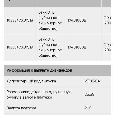
Банк ВТБ
(публичное
29 се
1033347X81518
10401000B
акционерное
2006 г
общество)
Банк ВТБ
(публичное
29 се
1033347X81519
10401000B
акционерное
2006 г
общество)
Информация о выплате дивидендов
Депозитарный код выпуска
VTBR/04
Размер дивидендов на одну ценную
25.58
бумагу в валюте платежа
Валюта платежа
RUB