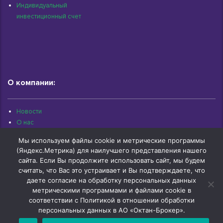
Индивидуальный
инвестиционный счет
О компании:
Новости
О нас
Раскрытие информации
Мы используем файлы cookie и метрические программы
Контакты
(Яндекс.Метрика) для наилучшего представления нашего
Архив документов
сайта. Если Вы продолжите использовать сайт, мы будем
считать, что Вас это устраивает и Вы подтверждаете, что
даете согласие на обработку персональных данных
метрическими программами и файлами cookie в
соответствии с Политикой в отношении обработки
© 1997-2026 «Октан-Брокер» | г.Омск, ул.Красный Путь, 109 оф.510 |
+7 (3812) 29-00-92
персональных данных в АО «Октан-Брокер».