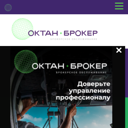
+7 (3812) 29-00-92
г.Омск ул.Красный Путь, 109 оф.510
Главная
Новости Депозитария
(DVCA) О Корпоративном
Действии «Выплата Дивидендов В Виде Денежных Средств» С Ценными