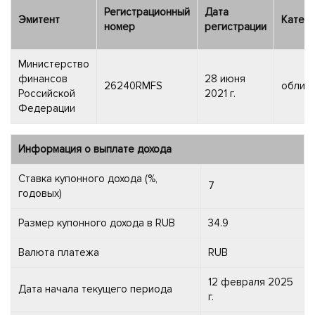
Регистрационный
Дата
Эмитент
Катег
номер
регистрации
Министерство
финансов
28 июня
26240RMFS
облига
Российской
2021 г.
Федерации
Информация о выплате дохода
Ставка купонного дохода (%,
7
годовых)
Размер купонного дохода в RUB
34.9
Валюта платежа
RUB
12 февраля 2025
Дата начала текущего периода
г.