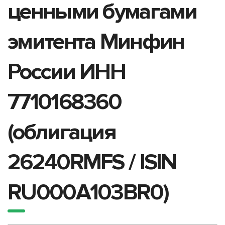
ценными бумагами
эмитента Минфин
России ИНН
7710168360
(облигация
26240RMFS / ISIN
RU000A103BR0)