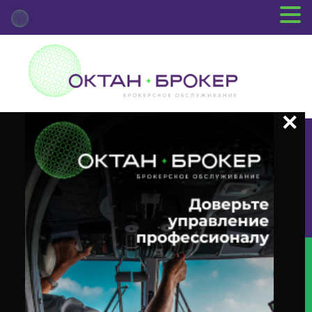
+7 (3812) 29-00-92
г.Омск ул.Красный Путь, 109 оф.510
Главная
Новости Депозитария
(INTR) О Корпоративном
Действии «Выплата Купонного Дохода» С Ценными Бумагами Эмитента