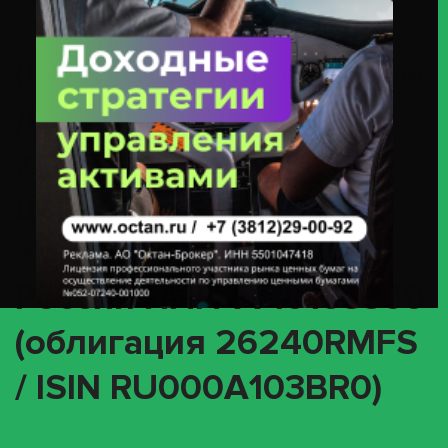
Минфин России ИНН 7710168360 (облигация 26240RMFS / ISIN
RU000A103BR0)
(INTR) О корпоративном
действии «Выплата
купонного дохода» с
ценными бумагами
эмитента Минфин
России ИНН 7710168360
(облигация 26240RMFS
/ ISIN RU000A103BR0)