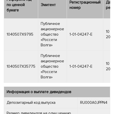
Регистрационный
Дат
по ценной
Эмитент
номер
реги
бумаге
Публичное
акционерное
10 о
1040507X9795
общество
1-01-04247-E
2007
«Россети
Волга»
Публичное
акционерное
10 о
1040507X35775
общество
1-01-04247-E
2007
«Россети
Волга»
Информация о выплате дивидендов
Депозитарный код выпуска
RU000A0JPPN4
Размер дивидендов на одну ценную