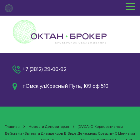
+7 (3812) 29-00-92
г.Омск ул.Красный Путь, 109 оф.510
Главная
Новости Депозитария
(DVCA) О Корпоративном
Действии «Выплата Дивидендов В Виде Денежных Средств» С Ценными