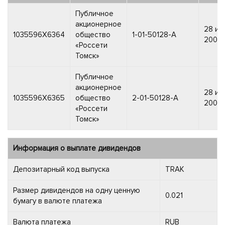
Публичное
акционерное
28 ию
1035596X6364
общество
1-01-50128-A
2005 г
«Россети
Томск»
Публичное
акционерное
28 ию
1035596X6365
общество
2-01-50128-A
2005 г
«Россети
Томск»
Информация о выплате дивидендов
Депозитарный код выпуска
TRAK
Размер дивидендов на одну ценную
0.021
бумагу в валюте платежа
Валюта платежа
RUB