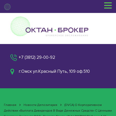
+7 (3812) 29-00-92
г.Омск ул.Красный Путь, 109 оф.510
Главная
Новости Депозитария
(DVCA) О Корпоративном
Действии «Выплата Дивидендов В Виде Денежных Средств» С Ценными