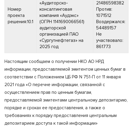
«Аудиторско-
21486598382
Номер
консалтинговая
Против:
проекта
компания «Аудэкс»
1071512
решения:10.1
(ОГРН 1141690066561)
Воздержался:
аудиторской
54489157
организацией ПАО
Не
«Сургутнефтегаз» на
участвовало:
2025 год
861773
Настоящим сообщаем о получении НКО АО НРД
информации, предоставляемой эмитентом ценных бумаг в
соответствии с Положением ЦБ РФ N 751-П от 11 января
2021 года «О перечне информации, связанной с
осуществлением прав по ценным бумагам,
предоставляемой эмитентами центральному депозитарию,
порядке и сроках ее предоставления, а также о
требованиях к порядку предоставления центральным
депозитарием доступа к такой информации»