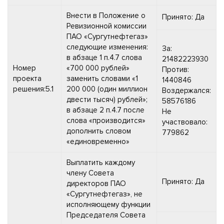
Внести в Положение о
Принято: Да
Ревизионной комиссии
ПАО «Сургутнефтегаз»
следующие изменения:
За:
в абзаце 1 п.4.7 слова
21482223930
Номер
«700 000 рублей»
Против:
проекта
заменить словами «1
1440846
решения:5.1
200 000 (один миллион
Воздержался:
двести тысяч) рублей»;
58576186
в абзаце 2 п.4.7 после
Не
слова «производится»
участвовало:
дополнить словом
779862
«единовременно»
Выплатить каждому
члену Совета
Принято: Да
директоров ПАО
«Сургутнефтегаз», не
исполняющему функции
Председателя Совета