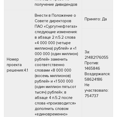
получение дивидендов
Внести в Положение о
Принято: Да
Совете директоров
ПАО «Сургутнефтегаз»
следующие изменения:
в абзаце 2 п.5.2 слова
«4 000 000 (четыре
миллиона) рублей» и «1
За:
000 000 (один миллион)
21482176055
Номер
рублей» заменить
Против:
проекта
соответственно
1465846
решения:4.1
словами «8 000 000
Воздержался:
(восемь миллионов)
58624186
рублей» и «1 500 000
Не
(один миллион пятьсот
участвовало:
тысяч) рублей»; в
754737
абзаце 4 п.5.2 после
слова «производится»
дополнить словом
«единовременно»