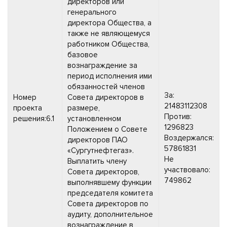
директоров или
генерального
директора Общества, а
также не являющемуся
работником Общества,
базовое
вознаграждение за
период исполнения ими
обязанностей членов
За:
Номер
Совета директоров в
21483112308
проекта
размере,
Против:
решения:6.1
установленном
1296823
Положением о Совете
Воздержался:
директоров ПАО
57861831
«Сургутнефтегаз».
Не
Выплатить члену
участвовало:
Совета директоров,
749862
выполнявшему функции
председателя комитета
Совета директоров по
аудиту, дополнительное
вознаграждение в