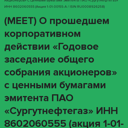
Акционеров» С Ценными Бумагами Эмитента ПАО «Сургутнефтегаз»
ИНН 8602060555 (акция 1-01-00155-A / ISIN RU0008926258)
(MEET) О прошедшем
корпоративном
действии «Годовое
заседание общего
собрания акционеров»
с ценными бумагами
эмитента ПАО
«Сургутнефтегаз» ИНН
8602060555 (акция 1-01-