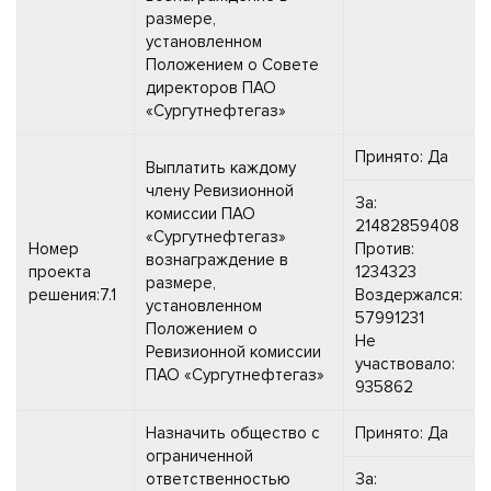
размере,
установленном
Положением о Совете
директоров ПАО
«Сургутнефтегаз»
Принято: Да
Выплатить каждому
члену Ревизионной
За:
комиссии ПАО
21482859408
«Сургутнефтегаз»
Номер
Против:
вознаграждение в
проекта
1234323
размере,
решения:7.1
Воздержался:
установленном
57991231
Положением о
Не
Ревизионной комиссии
участвовало:
ПАО «Сургутнефтегаз»
935862
Назначить общество с
Принято: Да
ограниченной
ответственностью
За: