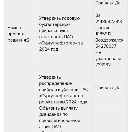
Принято: Да
За:
Утвердить годовую
21486922913
бухгалтерскую
Номер
Против:
(финансовую)
проекта
1085912
отчетность ПАО
решения:2.1
Воздержался:
«Сургутнефтегаз» за
54278037
2024 год
Не
участвовало:
733962
Утвердить
распределение
Принято: Да
прибыли и убытков ПАО
«Сургутнефтегаз» по
результатам 2024 года.
Объявить выплату
дивиденда по
привилегированной
акции ПАО