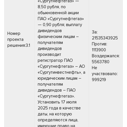
«Сургутнефтегаз» —
8,50 рубля, по
обыкновенной акции
ПАО «Сургутнефтегаз»
— 0,90 рубля; выплату
дивидендов
За:
Номер
физическим лицам –
21535343925
проекта
получателям
Против:
решения:3.1
дивидендов
1113900
производит
Воздержался:
регистратор ПАО
5563780
«Сургутнефтегаз» – АО
Не
«Сургутинвестнефть», а
участвовало:
юридическим лицам –
999219
получателям
дивидендов – ПАО
«Сургутнефтегаз».
Установить 17 июля
2025 года в качестве
даты, на которую
определяются лица,
имеющие право на