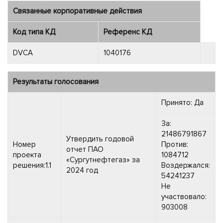
Связанные корпоративные действия
Код типа КД
Референс КД
DVCA
1040176
Результаты голосования
Принято: Да
За:
21486791867
Утвердить годовой
Номер
Против:
отчет ПАО
проекта
1084712
«Сургутнефтегаз» за
решения:1.1
Воздержался:
2024 год
54241237
Не
участвовало:
903008