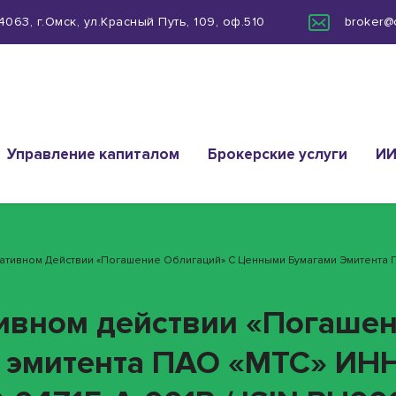
063, г.Омск, ул.Красный Путь, 109, оф.510
broker@
Управление капиталом
Брокерские услуги
И
ративном Действии «Погашение Облигаций» С Ценными Бумагами Эмитента П
ивном действии «Погашен
 эмитента ПАО «МТС» ИН