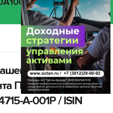
00A100HU7)
гашение
нта ПАО «МТС»
15-A-001P / ISIN