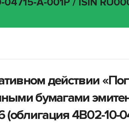
0-04715-A-001P / ISIN RU0
ативном действии «По
енными бумагами эмите
(облигация 4B02-10-047