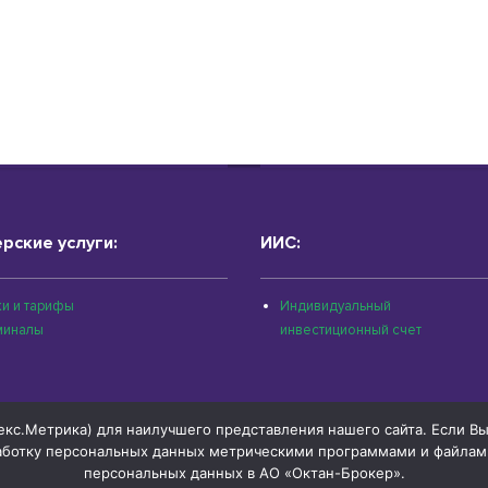
рские услуги:
ИИС:
и и тарифы
Индивидуальный
миналы
инвестиционный счет
с.Метрика) для наилучшего представления нашего сайта. Если Вы п
работку персональных данных метрическими программами и файлами
персональных данных в АО «Октан-Брокер».