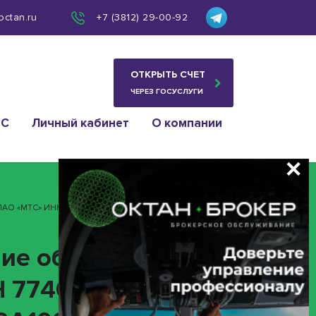
octan.ru
+7 (3812) 29-00-92
ОТКРЫТЬ СЧЕТ
ЧЕРЕЗ ГОСУСЛУГИ
ИС
Личный кабинет
О компании
АО «МТС» ИНН 7740000076 (облигация 4B02-10-04715-
ие облигаций» с
Н 7740000076