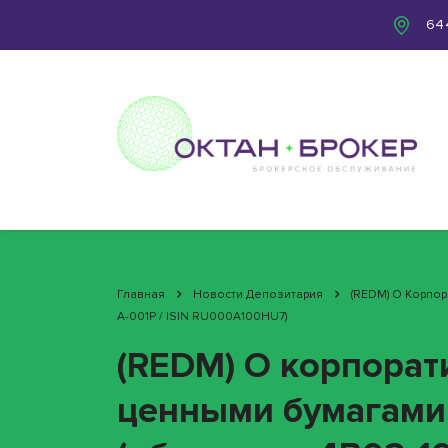
644
Главная
Новости Депозитария
(REDM) О Корпо
A-001P / ISIN RU000A100HU7)
(REDM) О корпорат
ценными бумагами