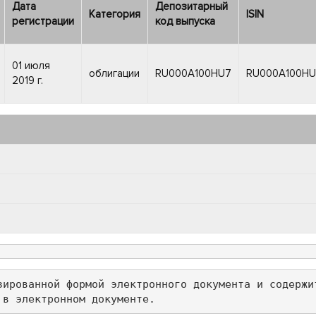
Дата
Депозитарный
Категория
ISIN
регистрации
код выпуска
01 июля
облигации
RU000A100HU7
RU000A100HU
2019 г.
зированной формой электронного документа и содержи
 в электронном документе.