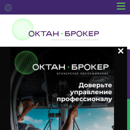
+7 (3812) 29-00-92
г.Омск ул.Красный Путь, 109 оф.510
Главная
Новости Депозитария
(INTR) О Корпоративном
Действии «Выплата Купонного Дохода» С Ценными Бумагами Эмитента