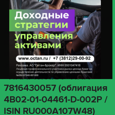
ПАО «ИНАРКТИКА» ИНН 7816430057 (облигация 4B02-01-04461-D-002P
/ ISIN RU000A107W48)
(INTR) О корпоративном
действии «Выплата
купонного дохода» с
ценными бумагами
эмитента ПАО
«ИНАРКТИКА» ИНН
7816430057 (облигация
4B02-01-04461-D-002P /
ISIN RU000A107W48)