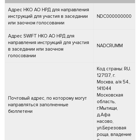
Адрес НКО АО НРД для направления
инструкций для участия в заседании
NDC000000000
или заочном голосовании
Адрес SWIFT НКО АО НРД для
направления инструкций для участия
NADCRUMM
в заседании или заочном
голосовании
Код страны: RU.
127137, г.
Москва, а/я 54.,
141044
Московская
Почтовый адрес, по которому могут
область,
направляться заполненные
г.Мытищи,
бюллетени
д.Афа
насово,
ул.Березовая
роща, владение