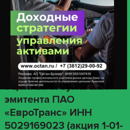
Ценными Бумагами Эмитента ПАО «ЕвроТранс» ИНН 5029169023 (акция
1-01-80110-H / ISIN RU000A1002V2)
(MEET) О
корпоративном
действии «Годовое
заседание общего
собрания акционеров»
с ценными бумагами
эмитента ПАО
«ЕвроТранс» ИНН
5029169023 (акция 1-01-