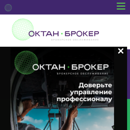
+7 (3812) 29-00-92
г.Омск ул.Красный Путь, 109 оф.510
Главная
Новости Депозитария
(MEET) О Корпоративном
Действии «Годовое Заседание Общего Собрания Акционеров» С