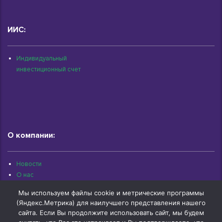
ИИС:
Индивидуальный
инвестиционный счет
О компании:
Новости
О нас
Раскрытие информации
Мы используем файлы cookie и метрические программы
Контакты
(Яндекс.Метрика) для наилучшего представления нашего
Архив документов
сайта. Если Вы продолжите использовать сайт, мы будем