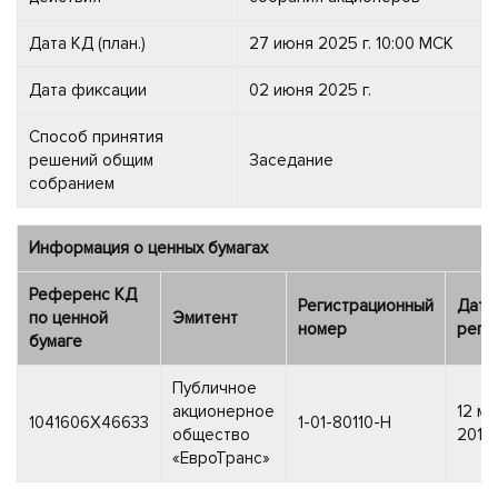
Дата КД (план.)
27 июня 2025 г. 10:00 МСК
Дата фиксации
02 июня 2025 г.
Способ принятия
решений общим
Заседание
собранием
Информация о ценных бумагах
Референс КД
Регистрационный
Дата
по ценной
Эмитент
номер
реги
бумаге
Публичное
акционерное
12 ма
1041606X46633
1-01-80110-H
общество
2013 г
«ЕвроТранс»